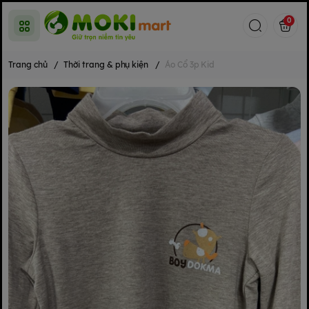
0
Trang chủ
/
Thời trang & phụ kiện
/
Áo Cổ 3p Kid