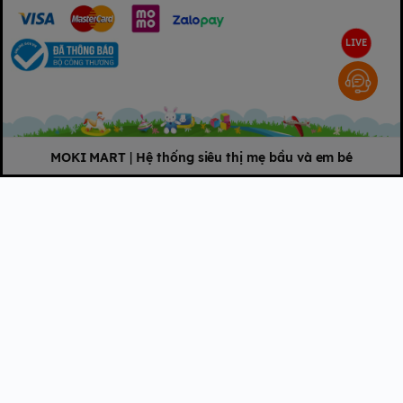
LIVE
MOKI MART
|
Hệ thống siêu thị mẹ bầu và em bé