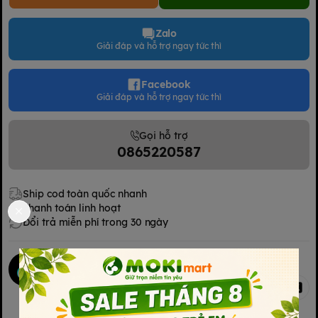
Zalo
Giải đáp và hỗ trợ ngay tức thì
Facebook
Giải đáp và hỗ trợ ngay tức thì
Gọi hỗ trợ
0865220587
Ship cod toàn quốc nhanh
Thanh toán linh hoạt
Đổi trả miễn phí trong 30 ngày
Mokimart Office
Chia sẻ
Kết nối với chúng tôi
Kết nối với chúng tôi