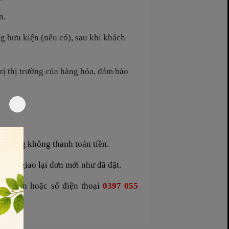
n.
g bưu kiện (nếu có), sau khi khách
trị thị trường của hàng hóa, đảm bảo
 không không thanh toán tiền.
oặc giao lại đơn mới như đã đặt.
.com.vn hoặc số điện thoại
0397 055