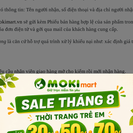
có thông tin: Tên người nhận, số điện thoại và địa chỉ người nhậ
kimart.vn
sẽ gửi kèm Phiếu bán hàng hợp lệ của sản phẩm tron
óa đơn điện tử và gởi qua mail của khách hàng cung cấp.
àng
là căn cứ hỗ trợ quá trình xử lý khiếu nại như: xác định giá 
u cầu nhân viên giao hàng mở cho kiểm rồi mới nhận hàng.
iao không đúng loại sản phẩm quý khách có quyền trả hàng và
rước nhưng đơn hàng không đúng quý khách yêu cầu hoàn tiền h
 hoặc đổi đơn quý khách liên hệ qua Email: cskh@mokimart
 mọi yêu cầu của quý khách.