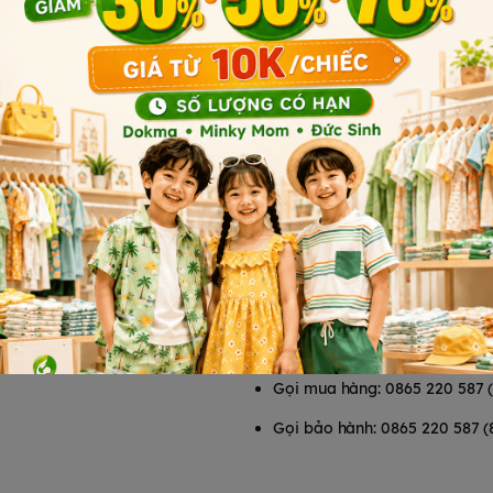
T
HỖ TRỢ KHÁCH HÀNG
Chính sách bảo mật
Chính sách vận chuyển
Chính sách đổi trả
Chính sách bảo hành
Phương thức thanh toán
Tổng đài hỗ trợ
Gọi mua hàng: 0865 220 587 
Gọi bảo hành: 0865 220 587 (