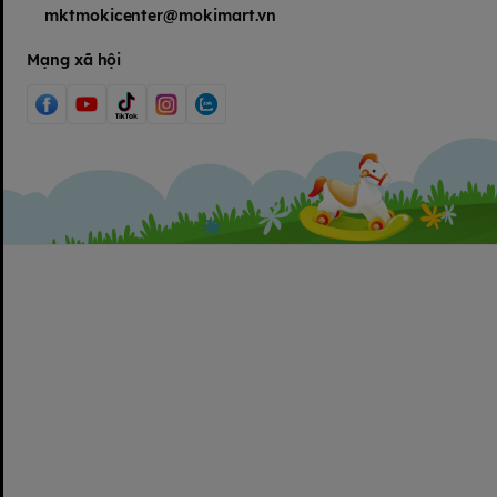
mktmokicenter@mokimart.vn
Mạng xã hội