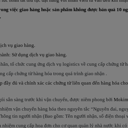
ừ lúc hoàn tất thủ tục đặt hàng với nhân viên tư vấn đến khi nh
rong việc giao hàng hoặc sản phẩm không được bán quá 10 ng
.
dịch vụ giao hàng.
thành: Sử dụng dịch vụ giao hàng.
hân, tổ chức cung ứng dịch vụ logistics về cung cấp chứng từ h
ng cấp chứng từ hàng hóa trong quá trình giao nhận .
 đầy đủ và chính xác các chứng từ liên quan đến hàng hóa cho 
gói sẵn sàng trước khi vận chuyển, được niêm phong bởi
Mokima
h nhiệm vận chuyển hàng hóa theo nguyên tắc “Nguyên đai, nguy
Thông tin người nhận (Bao gồm: Tên người nhận, số điện thoại v
h nhiệm cung cấp hoa đơn cho cơ quan quản lý nhà nước khi có