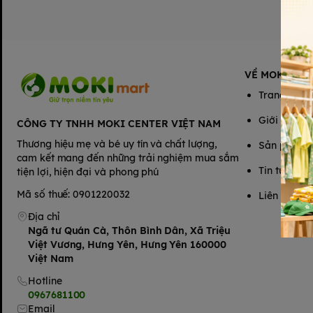
VỀ MOKIMAR
Trang chủ
Giới thiệu
CÔNG TY TNHH MOKI CENTER VIỆT NAM
Thương hiệu mẹ và bé uy tín và chất lượng,
Sản phẩm
cam kết mang đến những trải nghiệm mua sắm
Tin tức
tiện lợi, hiện đại và phong phú
Mã số thuế: 0901220032
Liên hệ
Địa chỉ
Ngã tư Quán Cà, Thôn Bình Dân, Xã Triệu
Việt Vương, Hưng Yên, Hưng Yên 160000
Việt Nam
Hotline
0967681100
Email