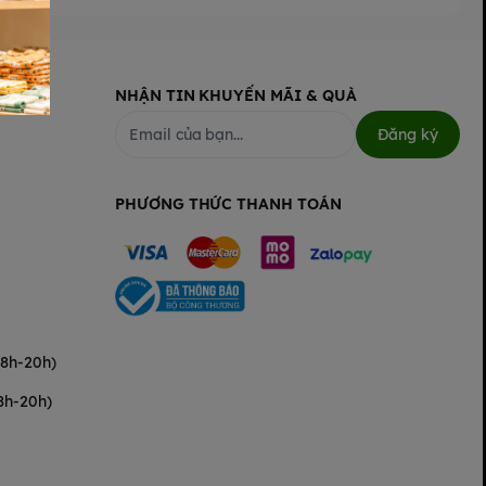
 sức khỏe của bé.
NHẬN TIN KHUYẾN MÃI & QUÀ
Đăng ký
PHƯƠNG THỨC THANH TOÁN
(8h-20h)
8h-20h)