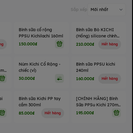
Sắp xếp
Bình sữa cổ rộng
Bình sữa Bò KICHI
PPSU Kichilachi 160ml
(Hồng) silicone chính
hãng size
150.000₫
210.000₫
ng
Hết hàng
180ml/260ml
Núm Kichi Cổ Rộng -
Bình sữa PPSU kichi
ặm
chiếc (vỉ)
240ml
30.000₫
160.000₫
Hết hàng
ai
Bình sữa Kichi PP tay
[CHÍNH HÃNG] Bình
cầm 300ml
Sữa PPSu Kichi 270ml
Cho Bé Yêu
195.000₫
85.000₫
Hết hàng