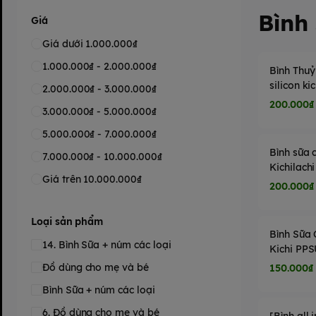
Bình 
Giá
Giá dưới 1.000.000₫
1.000.000₫ - 2.000.000₫
Bình Thuỷ
silicon kic
2.000.000₫ - 3.000.000₫
200.000₫
3.000.000₫ - 5.000.000₫
5.000.000₫ - 7.000.000₫
Bình sữa c
7.000.000₫ - 10.000.000₫
Kichilachi
Giá trên 10.000.000₫
180ML
200.000₫
Loại sản phẩm
Bình Sữa
14. Bình Sữa + núm các loại
Kichi PP
Đồ dùng cho mẹ và bé
150.000₫
Bình Sữa + núm các loại
6. Đồ dùng cho mẹ và bé