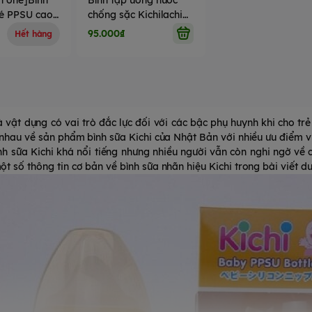
in one]Bình
Bình tập uống nước
bé PPSU cao
chống sặc Kichilachi
ổ Kichilachi
Kichi 220ml (> 6
95.000₫
Hết hàng
biến nhiệt
tháng)
à vật dụng có vai trò đắc lực đối với các bậc phụ huynh khi cho t
 nhau về sản phẩm bình sữa Kichi của Nhật Bản với nhiều ưu điểm vư
nh sữa Kichi khá nổi tiếng nhưng nhiều người vẫn còn nghi ngờ v
t số thông tin cơ bản về bình sữa nhãn hiệu Kichi trong bài viết dư