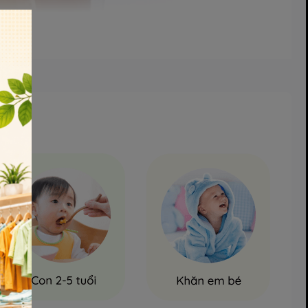
a Kichi
một trong những thương hiệu nổi tiếng hàng đầu tại Nhật Bản,
c sản phẩm của Kichilachi được phân phối trên thị trường đều