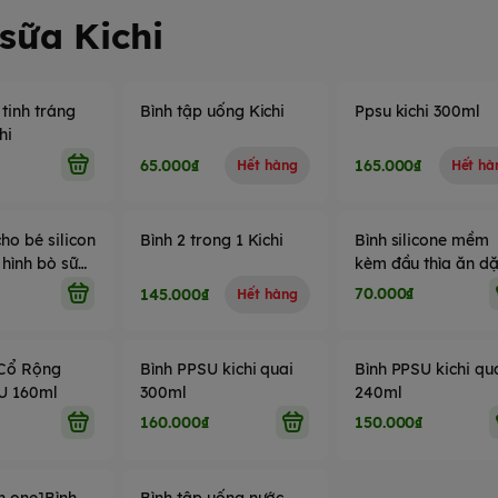
sữa Kichi
 tinh tráng
Bình tập uống Kichi
Ppsu kichi 300ml
hi
65.000₫
165.000₫
Hết hàng
Hết hà
ho bé silicon
Bình 2 trong 1 Kichi
Bình silicone mềm
 hình bò sữa
kèm đầu thìa ăn d
cho bé 125ml Kichi
70.000₫
145.000₫
Hết hàng
 Cổ Rộng
Bình PPSU kichi quai
Bình PPSU kichi qu
SU 160ml
300ml
240ml
160.000₫
150.000₫