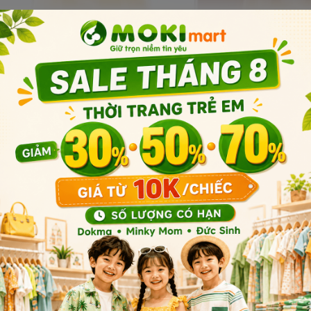
Xem thêm
ồn gốc xuất xứ bình sữ
ichi là cách gọi viết tắt của bình sữa Kichilachi. Kichilachi là 
 xuất, cung cấp các sản phẩm dành cho trẻ sơ sinh và trẻ nhỏ. Cá