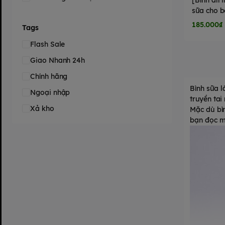
[Bình all 
sữa cho 
cấp hình h
185.000₫
Tags
- có cảm 
Flash Sale
Giao Nhanh 24h
Chính hãng
Bình sữa
l
Ngoại nhập
truyền tai
Xả kho
Mặc dù bì
bạn đọc mộ