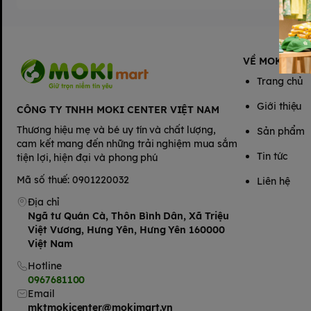
được sản x
VỀ MOKIMAR
Trang chủ
Giới thiệu
CÔNG TY TNHH MOKI CENTER VIỆT NAM
Thương hiệu mẹ và bé uy tín và chất lượng,
Sản phẩm
cam kết mang đến những trải nghiệm mua sắm
Tin tức
tiện lợi, hiện đại và phong phú
Mã số thuế: 0901220032
Liên hệ
Địa chỉ
Ngã tư Quán Cà, Thôn Bình Dân, Xã Triệu
Việt Vương, Hưng Yên, Hưng Yên 160000
Việt Nam
Hotline
0967681100
Email
mktmokicenter@mokimart.vn