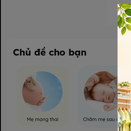
Chủ đề cho bạn
Ngu
Bình sữa K
chuyên sản