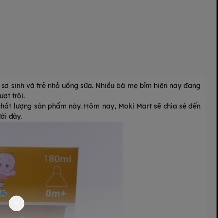
rẻ sơ sinh và trẻ nhỏ uống sữa. Nhiều bà mẹ bỉm hiện nay đang
ợt trội.
ề chất lượng sản phẩm này. Hôm nay,
Moki Mart
sẽ chia sẻ đến
ới đây.