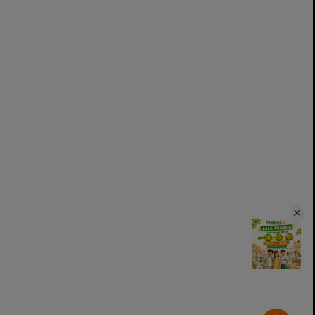
ới và nhận được những đánh giá tích cực. Tại Việt Nam, các sản
của nhiều bậc phụ huynh khó tính nhờ sở hữu chất lượng vượt
Kichi thế nào?
ết kế. Một số ưu điểm nổi bật của sản phẩm này có thể kể đến
ến nhất hiện nay với các đặc tính vượt trội như siêu nhẹ, siêu