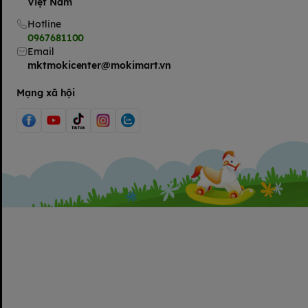
Việt Nam
cho sức kh
Hotline
Thiết kế 
0967681100
Email
mktmokicenter@mokimart.vn
Mạng xã hội