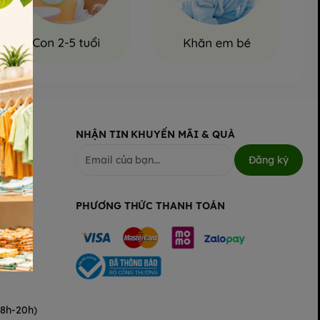
NHẬN TIN KHUYẾN MÃI & QUÀ
Đăng ký
PHƯƠNG THỨC THANH TOÁN
 sữa GB-Baby:
(8h-20h)
 bền bỉ, chịu nhiệt tốt và không chứa BPA, đảm bảo an toàn