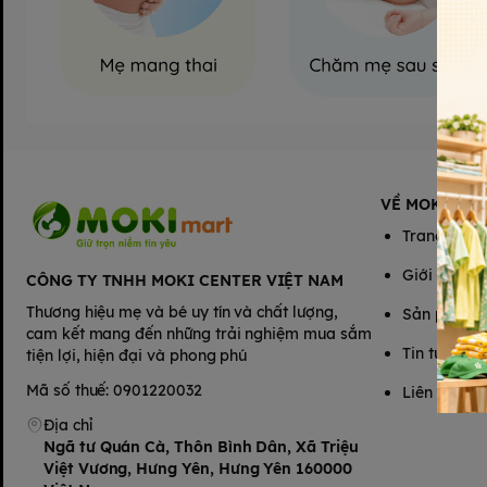
VỀ MOKIMAR
Trang chủ
Giới thiệu
CÔNG TY TNHH MOKI CENTER VIỆT NAM
Thương hiệu mẹ và bé uy tín và chất lượng,
Sản phẩm
cam kết mang đến những trải nghiệm mua sắm
Tin tức
tiện lợi, hiện đại và phong phú
Mã số thuế: 0901220032
Liên hệ
Đặc
Địa chỉ
Ngã tư Quán Cà, Thôn Bình Dân, Xã Triệu
Chất liệu 
Việt Vương, Hưng Yên, Hưng Yên 160000
Thường đư