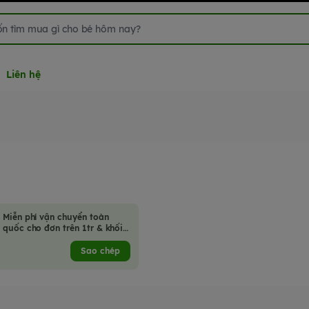
Liên hệ
Miễn phí vận chuyển toàn
quốc cho đơn trên 1tr & khối
lượng hàng hoá không quá
2kg
Sao chép