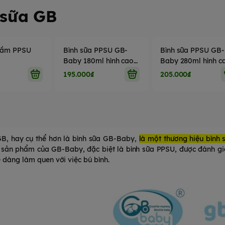
 sữa GB
 cầm PPSU
Bình sữa PPSU GB-
Bình sữa PPSU GB-
l
Baby 180ml hình cao
Baby 280ml hình c
cấp
cấp
195.000₫
205.000₫
GB, hay cụ thể hơn là bình sữa GB-Baby,
là một thương hiệu bình 
 sản phẩm của GB-Baby, đặc biệt là bình sữa PPSU, được đánh giá 
 dàng làm quen với việc bú bình.