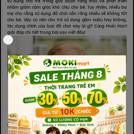
sử dụng cho trẻ trong giai đoạn răng mọc và phát triển
nhằm giảm cảm giác khó chịu cho bé. Tuy nhiên, nhiều ba
mẹ cho rằng sử dụng đồ chơi cắn răng nhiều sẽ không tốt
cho bé. Vậy có nên cho trẻ sử dụng gặm nướu hay không,
tác dụng chính của loại đồ chơi này là gì? Cùng
Moki Mart
giải đáp chi tiết trong bài sau viết đây!
Xem thêm
Gặm nướu có tác
Chủ đề cho bạn
dụng gì?