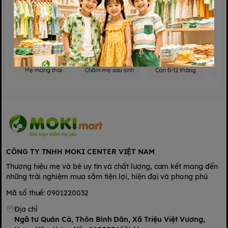
Gặm nướu là một món đồ chơi hữu ích cho các bé đang
trong giai đoạn mọc răng. Sản phẩm thường sử dụng chất
liệu an toàn như cao su hoặc nhựa dẻo và được thiết kế với
nhiều hình dáng ngộ nghĩnh, giúp bé dễ dàng cắn và ngậm.
Gặm nướu có tác dụng chủ yếu trong việc giảm đau và khó
chịu cho bé trong giai đoạn mọc răng. Cụ thể, tác dụng của
việc gặm nướu bao gồm:
CÔNG TY TNHH MOKI CENTER VIỆT NAM
Thương hiệu mẹ và bé uy tín và chất lượng, cam kết mang đến
những trải nghiệm mua sắm tiện lợi, hiện đại và phong phú
Mã số thuế: 0901220032
Bớt ngứa răng và dễ
Địa chỉ
Ngã tư Quán Cà, Thôn Bình Dân, Xã Triệu Việt Vương,