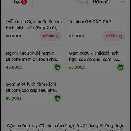
Lọc
0
Sắp xếp
(Mẫu mới) Gặm nướu Silicon
Túi nhai GB CAO CẤP
Kichi hình mèo (Hộp 2 cái)
80.000₫
65.000₫
Hết hàng
Hết hàng
Ngậm nướu chuối matxa
Gặm nướu Kichilachi hình
silicone mềm an toàn cho
ngôi sao có quai cầm (>3
bé Kichilachi Chính Hãng
tháng tuổi)
45.000₫
65.000₫
Gặm nướu hình nấm Kichi
silicone cao cấp siêu nhẹ
,siêu mềm thoải mái dễ
85.000₫
chịu, có hộp đựng
Gặm
nướu
(hay đồ chơi cắn răng) là vật dụng thường được