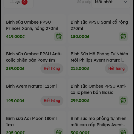
Lọc
0
Sắp xếp
Bình sữa Ombee PPSU
Bình sữa PPSU Sami cổ rộng
Princes Xanh, hồng 270ml
270ml
419.000₫
180.000₫
Bình sữa Ombee PPSU Anti-
Bình Sữa Mô Phỏng Tự Nhiên
colic phiên bản Pony tím
Mới Philips Avent Natural
Response 260ml
389.000₫
215.000₫
Hết hàng
Hết hàng
Bình Avent Natural 125ml
Bình sữa Ombee PPSU Anti-
colic phiên bản Basic
299.000₫
195.000₫
Hết hàng
Bình sữa Aoi Moon 180ml
Bình sữa mô phỏng tự nhiên
1m+
mới cao cấp Philips Avent
125ml
205.000₫
300.000₫