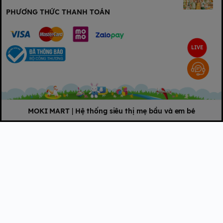
PHƯƠNG THỨC THANH TOÁN
LIVE
MOKI MART
|
Hệ thống siêu thị mẹ bầu và em bé