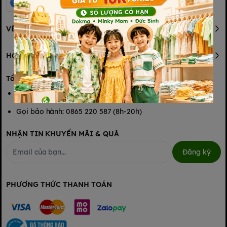
VỀ MOKIMART
HỖ TRỢ KHÁCH HÀNG
Tổng đài hỗ trợ
Gọi mua hàng: 0865 220 587 (8h-20h)
Gọi bảo hành: 0865 220 587 (8h-20h)
NHẬN TIN KHUYẾN MÃI & QUÀ
Đăng ký
PHƯƠNG THỨC THANH TOÁN