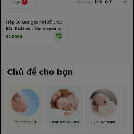
Lọc
0
Sắp xếp
Hộp 30 Que gạc rơ lưỡi , tưa
lưỡi Kichilachi Kichi vệ sinh
răng miệng cho bé
55.000₫
Chủ đề cho bạn