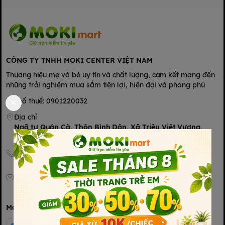
CÔNG TY TNHH MOKI CENTER VIỆT NAM
Thương hiệu mẹ và bé uy tín và chất lượng, cam kết mang đến
những trải nghiệm mua sắm tiện lợi, hiện đại và phong phú
Mã số thuế: 0901220032
Địa chỉ
Ngã tư Quán Cà, Thôn Bình Dân, Xã Triệu Việt Vương,
Hưng Yên, Hưng Yên 160000 Việt Nam
Hotline
0967681100
Email
mktmokicenter@mokimart.vn
Mạng xã hội