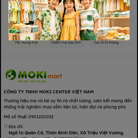
chuyên sản xuất các sản phẩm đồ dùng cao cấp cho trẻ
em, trong đó nổi bật nhất phải kể đến các sản phẩm bình
sữa. Các sản phẩm của Moyuum đều được thiết kế và sản
xuất 100% tại Hàn Quốc, được kiểm định chất lượng
nghiêm ngặt, đáp các ứng tiêu chuẩn quốc tế khắt khe.
CÔNG TY TNHH MOKI CENTER VIỆT NAM
Thương hiệu mẹ và bé uy tín và chất lượng, cam kết mang đến
những trải nghiệm mua sắm tiện lợi, hiện đại và phong phú
Mã số thuế: 0901220032
Địa chỉ
Ngã tư Quán Cà, Thôn Bình Dân, Xã Triệu Việt Vương,