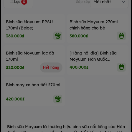
Lọc
0
Sắp xếp
Bình sữa Moyuum PPSU
Bình sữa Moyuum 270ml
170ml (Beige)
chính hãng cho bé
360.000₫
380.000₫
Bình sữa Moyuum lạc đà
[Hàng nội địa] Bình sữa
170ml
Moyuum Hàn Quốc
170ml/270ml họa tiết mây,
400.000₫
320.000₫
Hết hàng
lạc đà, hoa cúc
Bình moyum hoạ tiết 270ml
420.000₫
Bình sữa Moyuum là thương hiệu bình sữa nổi tiếng của Hàn