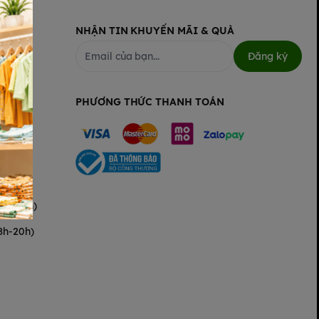
NHẬN TIN KHUYẾN MÃI & QUÀ
Đăng ký
PHƯƠNG THỨC THANH TOÁN
(8h-20h)
8h-20h)