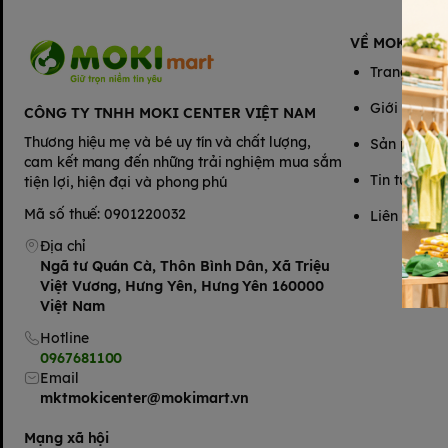
VỀ MOKIMAR
Trang chủ
Giới thiệu
CÔNG TY TNHH MOKI CENTER VIỆT NAM
Thương hiệu mẹ và bé uy tín và chất lượng,
Sản phẩm
cam kết mang đến những trải nghiệm mua sắm
Tin tức
tiện lợi, hiện đại và phong phú
Mã số thuế: 0901220032
Liên hệ
Địa chỉ
Ngã tư Quán Cà, Thôn Bình Dân, Xã Triệu
Việt Vương, Hưng Yên, Hưng Yên 160000
Việt Nam
Hotline
0967681100
Email
mktmokicenter@mokimart.vn
Mạng xã hội