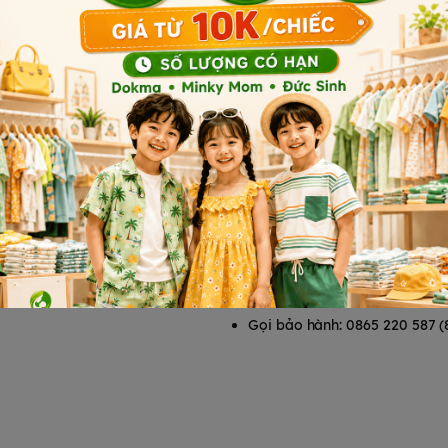
T
HỖ TRỢ KHÁCH HÀNG
Chính sách bảo mật
Chính sách vận chuyển
Chính sách đổi trả
Chính sách bảo hành
Phương thức thanh toán
Tổng đài hỗ trợ
Gọi mua hàng: 0865 220 587 
Gọi bảo hành: 0865 220 587 (