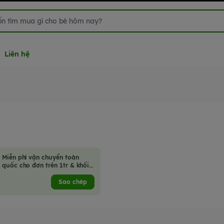
Liên hệ
Miễn phí vận chuyển toàn
quốc cho đơn trên 1tr & khối
lượng hàng hoá không quá
2kg
Sao chép