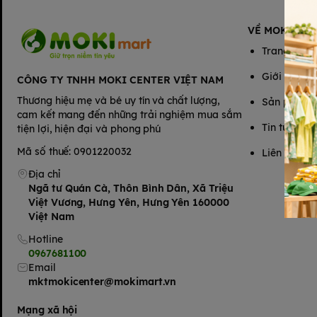
VỀ MOKIMAR
Trang chủ
Giới thiệu
CÔNG TY TNHH MOKI CENTER VIỆT NAM
Thương hiệu mẹ và bé uy tín và chất lượng,
Sản phẩm
cam kết mang đến những trải nghiệm mua sắm
Tin tức
tiện lợi, hiện đại và phong phú
Mã số thuế: 0901220032
Liên hệ
Địa chỉ
Ngã tư Quán Cà, Thôn Bình Dân, Xã Triệu
Việt Vương, Hưng Yên, Hưng Yên 160000
Việt Nam
Hotline
0967681100
Email
mktmokicenter@mokimart.vn
Mạng xã hội