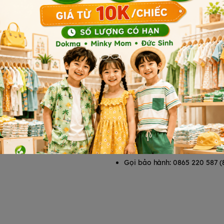
T
HỖ TRỢ KHÁCH HÀNG
Chính sách bảo mật
Chính sách vận chuyển
Chính sách đổi trả
Chính sách bảo hành
Phương thức thanh toán
Tổng đài hỗ trợ
Gọi mua hàng: 0865 220 587 
Gọi bảo hành: 0865 220 587 (