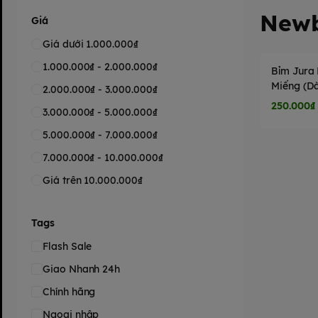
Newb
Giá
Giá dưới 1.000.000₫
1.000.000₫ - 2.000.000₫
Bỉm Jura
Miếng (D
2.000.000₫ - 3.000.000₫
sơ sinh)
250.000₫
3.000.000₫ - 5.000.000₫
5.000.000₫ - 7.000.000₫
7.000.000₫ - 10.000.000₫
Giá trên 10.000.000₫
Tags
Flash Sale
Giao Nhanh 24h
Chính hãng
Ngoại nhập