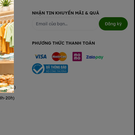
NHẬN TIN KHUYẾN MÃI & QUÀ
Đăng ký
PHƯƠNG THỨC THANH TOÁN
(8h-20h)
8h-20h)