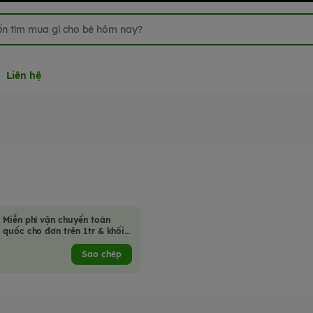
Liên hệ
Miễn phí vận chuyển toàn
quốc cho đơn trên 1tr & khối
lượng hàng hoá không quá
2kg
Sao chép