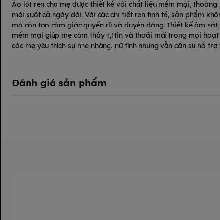
Áo lót ren cho mẹ được thiết kế với chất liệu mềm mại, thoán
mái suốt cả ngày dài. Với các chi tiết ren tinh tế, sản phẩm kh
mà còn tạo cảm giác quyến rũ và duyên dáng. Thiết kế ôm sát, 
mềm mại giúp mẹ cảm thấy tự tin và thoải mái trong mọi hoạ
các mẹ yêu thích sự nhẹ nhàng, nữ tính nhưng vẫn cần sự hỗ trợ
Đánh giá sản phẩm