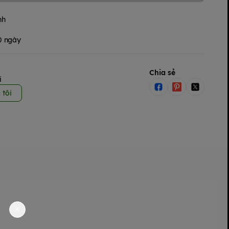
nh
30 ngày
Chia sẻ
i
 tôi