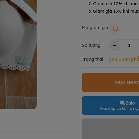
2. Giảm giá 10% khi mu
3. Giảm giá 15% khi mua
Mã giảm giá
Moki50k
Số lượng
Trạng thái
còn 5 sản ph
MUA NGA
Zalo
Giải đáp và hỗ trợ nga