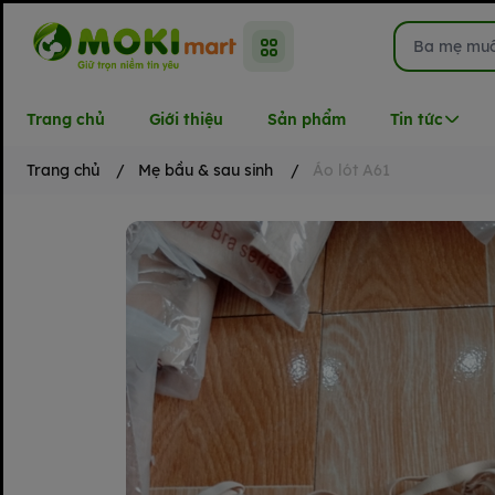
Trang chủ
Giới thiệu
Sản phẩm
Tin tức
Trang chủ
/
Mẹ bầu & sau sinh
/
Áo lót A61