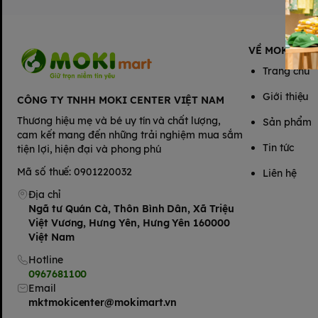
VỀ MOKIMAR
Trang chủ
Giới thiệu
CÔNG TY TNHH MOKI CENTER VIỆT NAM
Thương hiệu mẹ và bé uy tín và chất lượng,
Sản phẩm
cam kết mang đến những trải nghiệm mua sắm
Tin tức
tiện lợi, hiện đại và phong phú
Mã số thuế: 0901220032
Liên hệ
Địa chỉ
Ngã tư Quán Cà, Thôn Bình Dân, Xã Triệu
Việt Vương, Hưng Yên, Hưng Yên 160000
Việt Nam
Hotline
0967681100
Email
mktmokicenter@mokimart.vn