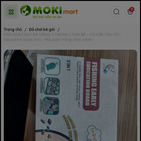
0
Trang chủ
/
Đồ chơi bé gái
/
BÀN GIÁO DỤC ĐA NĂNG 5 TRONG 1 CHO BÉ – CÓ CẦN CÂU CÁ (
Education Table 5in1 – Mẫu bàn trắng chân xanh )