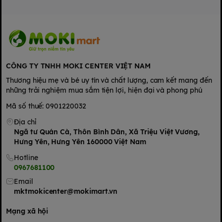
🛡️ Chất liệu:
Nhựa an toàn cho trẻ nhỏ
Nam châm nhỏ được gắn chắc chắn, không dễ bong rơi
✅ Lưu ý sử dụng:
CÔNG TY TNHH MOKI CENTER VIỆT NAM
Thương hiệu mẹ và bé uy tín và chất lượng, cam kết mang đến
Sử dụng dưới sự giám sát của người lớn (đặc biệt với trẻ dưới 3
những trải nghiệm mua sắm tiện lợi, hiện đại và phong phú
tuổi)
Mã số thuế: 0901220032
Vệ sinh bề mặt bàn và đồ chơi bằng khăn mềm
Địa chỉ
Ngã tư Quán Cà, Thôn Bình Dân, Xã Triệu Việt Vương,
Không để đồ chơi tiếp xúc với nguồn nhiệt hoặc nước lâu
Hưng Yên, Hưng Yên 160000 Việt Nam
Hotline
🌏 Xuất xứ:
0967681100
Sản xuất tại Trung Quốc
Email
mktmokicenter@mokimart.vn
🎁 Sản phẩm là món quà tuyệt vời cho bé trong các dịp sinh
nhật, lễ tết, hay phần thưởng học tập – hỗ trợ bé phát triển tư
Mạng xã hội
duy, ngôn ngữ, vận động tinh và khả năng phối hợp tay mắt.