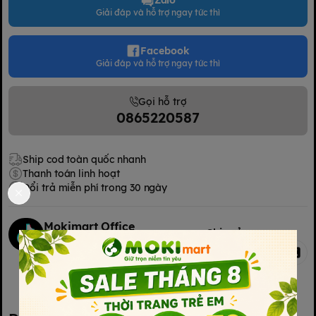
Zalo
Giải đáp và hỗ trợ ngay tức thì
Facebook
Giải đáp và hỗ trợ ngay tức thì
Gọi hỗ trợ
0865220587
Ship cod toàn quốc nhanh
Thanh toán linh hoạt
Đổi trả miễn phí trong 30 ngày
Mokimart Office
Chia sẻ
Kết nối với chúng tôi
Kết nối với chúng tôi