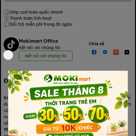
Ship cod toàn quốc nhanh
Thanh toán linh hoạt
Đổi trả miễn phí trong 30 ngày
Mokimart Office
Chia sẻ
Kết nối với chúng tôi
Kết nối với chúng tôi
Đặc điểm nổi bật
Bánh ăn dặm Mămmy vị sữa chua 25g không chỉ là món ăn bổ
dưỡng mà còn là người bạn đồng hành trong quá trình ăn dặm
của bé. Với công thức an toàn, không chất bảo quản, không
màu nhân tạo, không muối, hỗ trợ bé phát triển kỹ năng cầm
nắm và tiêu hóa khỏe mạnh.
Thành phần
: 93% gạo nguyên chất, 4% đường, 3% Yogurt