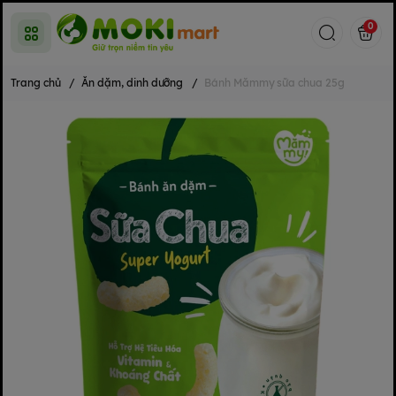
0
Trang chủ
/
Ăn dặm, dinh dưỡng
/
Bánh Mămmy sữa chua 25g