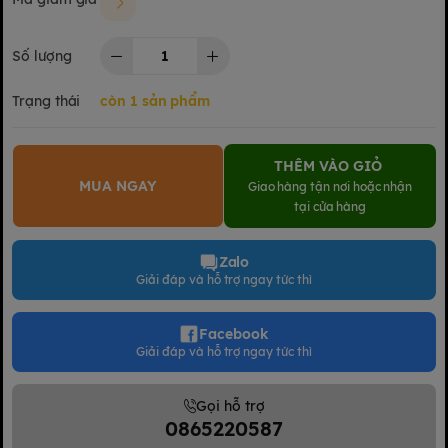
Số lượng
Trạng thái
còn 1 sản phẩm
THÊM VÀO GIỎ
MUA NGAY
Giao hàng tận nơi hoặc nhận
tại cửa hàng
Zalo
Giải đáp và hỗ trợ ngay tức thì
Facebook
Giải đáp và hỗ trợ ngay tức thì
Gọi hỗ trợ
0865220587