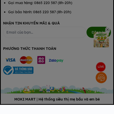
Gọi mua hàng: 0865 220 587 (8h-20h)
Gọi bảo hành: 0865 220 587 (8h-20h)
NHẬN TIN KHUYẾN MÃI & QUÀ
Đăng ký
PHƯƠNG THỨC THANH TOÁN
LIVE
MOKI MART
|
Hệ thống siêu thị mẹ bầu và em bé