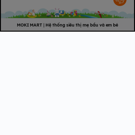
MOKI MART
|
Hệ thống siêu thị mẹ bầu và em bé