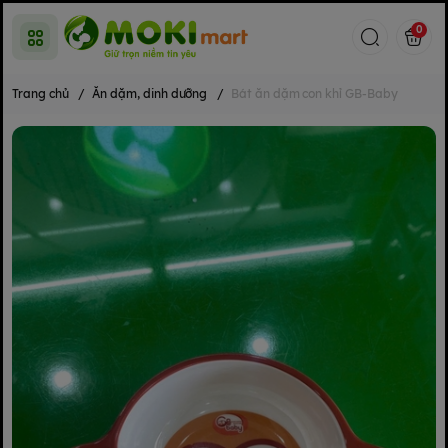
0
Trang chủ
/
Ăn dặm, dinh dưỡng
/
Bát ăn dặm con khỉ GB-Baby