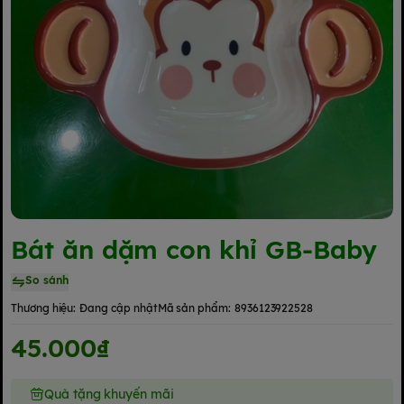
Bát ăn dặm con khỉ GB-Baby
So sánh
Thương hiệu:
Đang cập nhật
Mã sản phẩm:
8936123922528
45.000₫
Quà tặng khuyến mãi