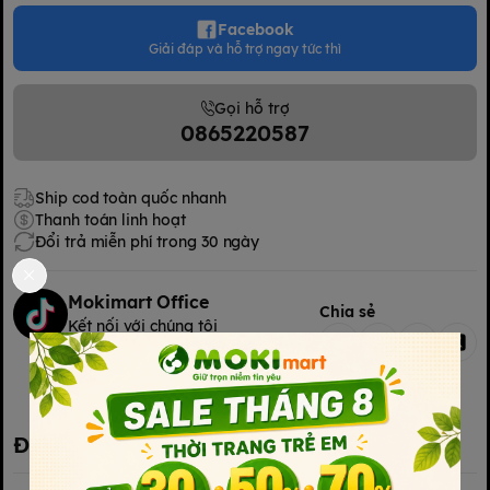
Facebook
Giải đáp và hỗ trợ ngay tức thì
Gọi hỗ trợ
0865220587
Ship cod toàn quốc nhanh
Thanh toán linh hoạt
Đổi trả miễn phí trong 30 ngày
Mokimart Office
Chia sẻ
Kết nối với chúng tôi
Kết nối với chúng tôi
Đặc điểm nổi bật