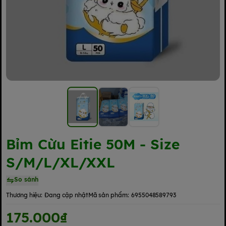
Bỉm Cừu Eitie 50M - Size
S/M/L/XL/XXL
So sánh
Thương hiệu:
Đang cập nhật
Mã sản phẩm:
6955048589793
175.000₫