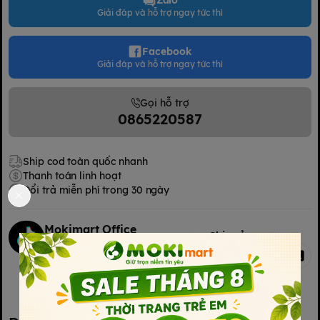
Giải đáp và hỗ trợ ngay tức thì
Facebook
Giải đáp và hỗ trợ ngay tức thì
Gọi hỗ trợ
0865220587
Ship cod toàn quốc nhanh
Thanh toán linh hoạt
Đổi trả miễn phí trong 30 ngày
Mokimart Office
Chia sẻ
Kết nối với chúng tôi
Kết nối với chúng tôi