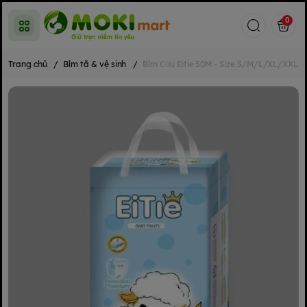
0
Trang chủ
/
Bỉm tã & vệ sinh
/
Bỉm Cừu Eitie 50M - Size S/M/L/XL/XXL