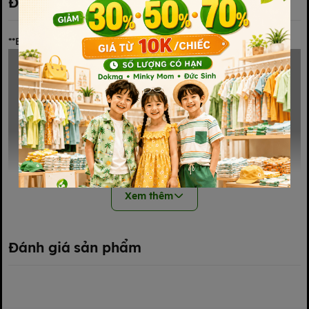
Đặc điểm nổi bật
**Bỉm cừu EiTiE công nghệ xuất Nhật**
Xem thêm
Đánh giá sản phẩm