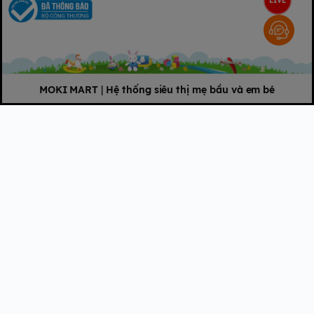
LIVE
MOKI MART
|
Hệ thống siêu thị mẹ bầu và em bé