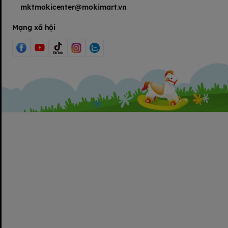
mktmokicenter@mokimart.vn
Mạng xã hội