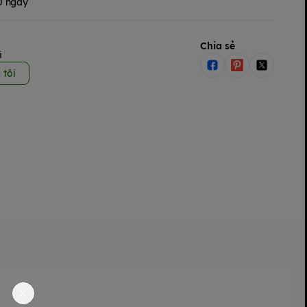
30 ngày
Chia sẻ
i
 tôi