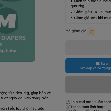
1. Miễn ship toàn quốc
quá 2kg
2. Giảm giá 10% khi mu
3. Giảm giá 15% khi mua
Mã giảm giá
Moki50k
Zalo
Giải đáp và hỗ trợ nga
nặng từ 6 đến 9kg, giúp bảo vệ
i suốt ngày dài vận động. Sản
Ship cod toàn quốc nha
Thanh toán linh hoạt
ới nhiều lớp chất liệu siêu