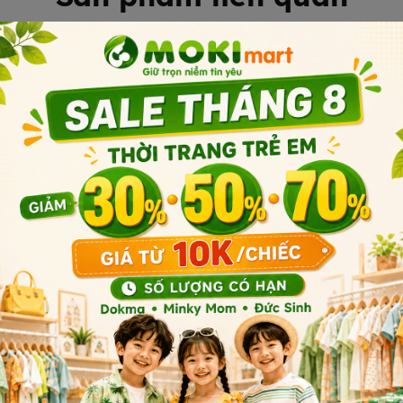
bỉm bị ướt để giữ vệ sinh và
.
Sản phẩm cùng phân khúc