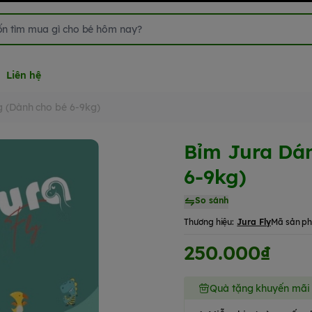
Liên hệ
g (Dành cho bé 6-9kg)
Bỉm Jura Dán
6-9kg)
So sánh
Thương hiệu:
Jura Fly
Mã sản p
250.000₫
Quà tặng khuyến mãi