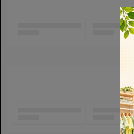
gây khó chịu.
Thay bỉm thường xuyên, trung bình 3-4 tiếng/lần hoặc ngay khi 
tránh hăm da.
Bỏ bỉm đã sử dụng vào túi đựng riêng và vứt đúng nơi quy định