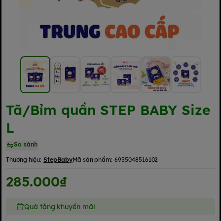
Tã/Bỉm quần STEP BABY Size
L
So sánh
Thương hiệu:
StepBaby
Mã sản phẩm:
6955048516102
285.000₫
Quà tặng khuyến mãi