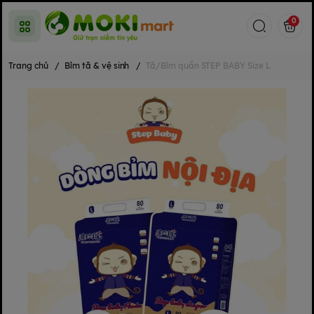
0
Trang chủ
/
Bỉm tã & vệ sinh
/
Tã/Bỉm quần STEP BABY Size L