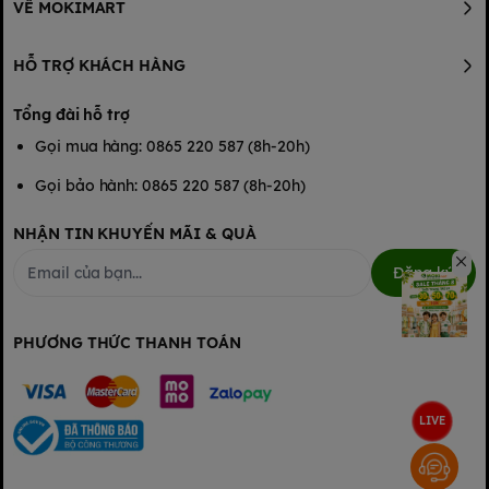
Shop em cam kết chỉ bán hàng chính hãng, nói không với bỉm
VỀ MOKIMART
trần
Ưu Điểm Nổi Bật
HỖ TRỢ KHÁCH HÀNG
Của Bỉm Step Baby
Tổng đài hỗ trợ
Gọi mua hàng: 0865 220 587 (8h-20h)
Gọi bảo hành: 0865 220 587 (8h-20h)
NHẬN TIN KHUYẾN MÃI & QUÀ
Đăng ký
PHƯƠNG THỨC THANH TOÁN
LIVE