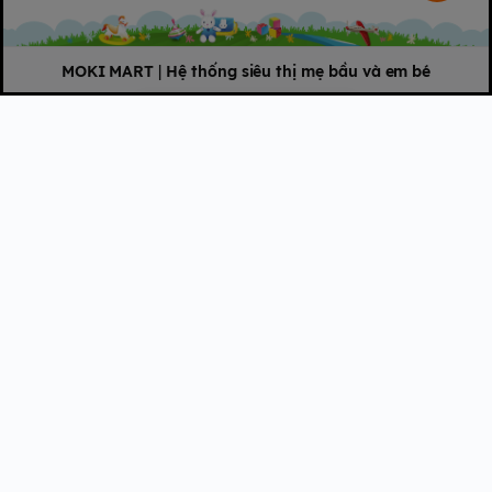
MOKI MART
|
Hệ thống siêu thị mẹ bầu và em bé
- Bề mặt siêu mềm: vải không dệt mềm mại êm ái giảm tối đa
ma sát tránh làm ửng đỏ mông hăm bé yêu.
- Siêu mỏng: Độ mỏng chỉ 2mm giúp bé luôn cảm thấy thoáng
mát vào mùa hè.
- Kênh dẫn nước thông minh siêu thấm: hàng triệu lỗ siêu nhỏ,
hút chất lỏng tức thời dẫn nước theo đa hướng xuống ngay lớp
xử lý tiếp theo của bỉm giảm ẩm ướt cho bề mặt.
- Hạt Sap thông minh: hấp thụ chất lỏng thông minh có khả
năng khóa nước ngăn không cho nước trào ngược giúp bỉm
luôn khô thoáng.
- Màng thoát ẩm đặc biệt: hơi ẩm được đẩy ra ngoài liên tục
giúp tránh hăm cho bé.