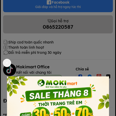
Facebook
Giải đáp và hỗ trợ ngay tức thì
Gọi hỗ trợ
0865220587
Ship cod toàn quốc nhanh
Thanh toán linh hoạt
Đổi trả miễn phí trong 30 ngày
Mokimart Office
Chia sẻ
Kết nối với chúng tôi
Kết nối với chúng tôi
Đặc điểm nổi bật
*Thông tin chi tiết về sản phẩm Tã/Bỉm quần STEP BABY: