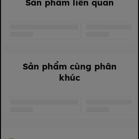
Sản phẩm liên quan
Hạn sử dụng:
3 năm từ ngày sản xuất.
Ngày sản xuất:
In trên bao bì
*Tư vấn phân loại sản phẩm Tã/Bỉm quần STEP BABY:
-Tã/Bỉm quần STEP BABY size M - 86 miếng/bịch dành cho bé
từ 6 - 11kg
-Tã/Bỉm quần STEP BABY size L - 80 miếng/bịch dành cho bé
từ 9 - 14kg
-Tã/Bỉm quần STEP BABY size XL - 74 miếng/bịch dành cho
bé từ 12 - 17kg
Sản phẩm cùng phân
-Tã/Bỉm quần STEP BABY size XXL - 68 miếng/bịch dành cho
khúc
bé >=15kg
-Tã/Bỉm quần STEP BABY size XXXL - 68 miếng/bịch dành cho
bé >=17kg
Nguyên Liệu An
Toàn