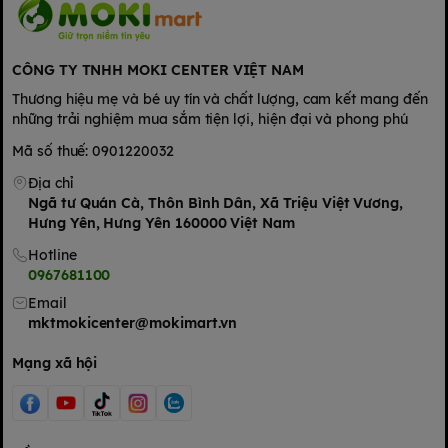
CÔNG TY TNHH MOKI CENTER VIỆT NAM
Thương hiệu mẹ và bé uy tín và chất lượng, cam kết mang đến
những trải nghiệm mua sắm tiện lợi, hiện đại và phong phú
Mã số thuế: 0901220032
Địa chỉ
Ngã tư Quán Cà, Thôn Bình Dân, Xã Triệu Việt Vương,
Hưng Yên, Hưng Yên 160000 Việt Nam
Hotline
0967681100
Email
mktmokicenter@mokimart.vn
Mạng xã hội
Tiêu chuẩn hàng hóa trong nội Địa sản xuất cho dân Trung
trong nước dùng được kiểm định cực chặt, nhất là hàng sản
xuất cho trẻ em lại được kiểm định vô cùng kĩ càng các mẹ nhé.