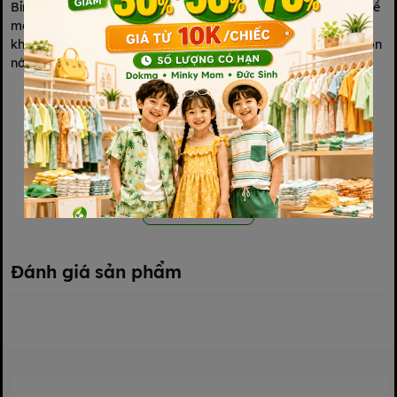
Bỉm -
Tã dán Moony Natural size S
là dòng tã cao cấp với bề
mặt bông organic đầu tiên tại Nhật Bản. Cấu trúc tã thoáng
khí, êm mềm đem lại sự thoải mái và thân thiện với làn da non
nớt của bé.
Xem thêm
Đánh giá sản phẩm