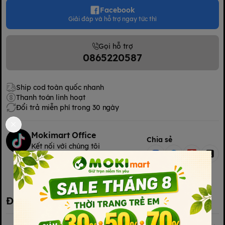
Facebook
Giải đáp và hỗ trợ ngay tức thì
Gọi hỗ trợ
0865220587
Ship cod toàn quốc nhanh
Thanh toán linh hoạt
Đổi trả miễn phí trong 30 ngày
Mokimart Office
Chia sẻ
Kết nối với chúng tôi
Kết nối với chúng tôi
Đặc điểm nổi bật