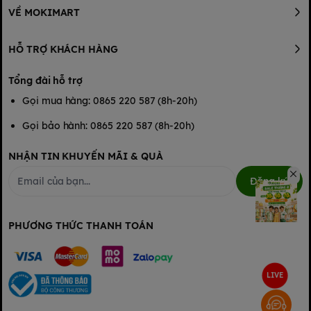
VỀ MOKIMART
HỖ TRỢ KHÁCH HÀNG
Tổng đài hỗ trợ
Gọi mua hàng: 0865 220 587 (8h-20h)
Gọi bảo hành: 0865 220 587 (8h-20h)
NHẬN TIN KHUYẾN MÃI & QUÀ
Đăng ký
PHƯƠNG THỨC THANH TOÁN
Lưu ý:
Đảm bảo vùng đai lưng tã nằm trên rốn bé
LIVE
Khi dán, nên căng phần băng dính sao cho vùng chống tràn
sau lưng được kéo ra