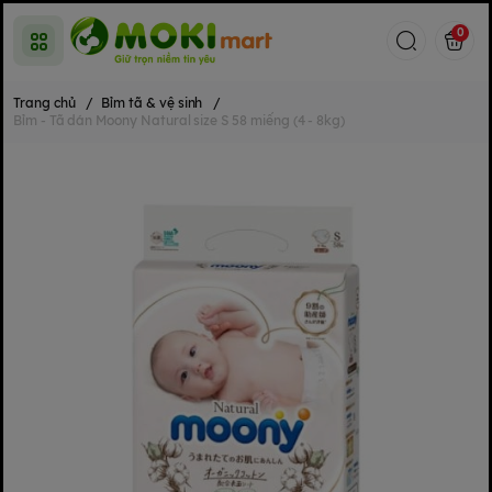
0
Trang chủ
/
Bỉm tã & vệ sinh
/
Bỉm - Tã dán Moony Natural size S 58 miếng (4 - 8kg)