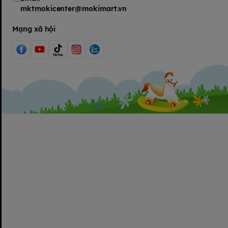
mktmokicenter@mokimart.vn
Mạng xã hội