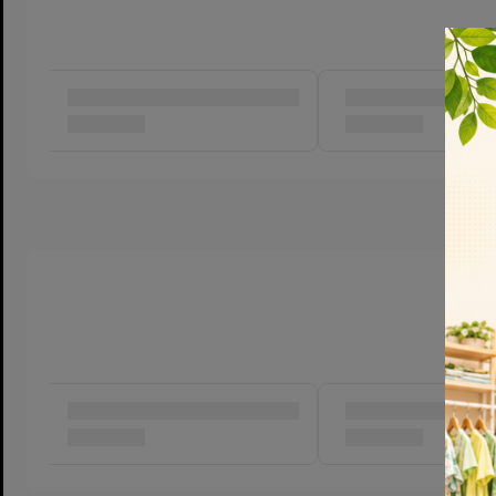
S dán – 60 Miếng: 4-8kg
M dán – 54 Miếng: 6-11kg
Bỉm Quần:
M quần – 52 Miếng: 6-11kg
L quần – 48 Miếng: 9-14kg
XL quần – 44 Miếng: 12-17kg
XXL quần – 42 Miếng: >15kg
XXXL quần – 40 Miếng: >17kg