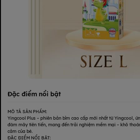
Đặc điểm nổi bật
MÔ TẢ SẢN PHẨM:
Yingcool Plus – phiên bản bỉm cao cấp mới nhất từ Yingcool, ứ
đám mây tiên tiến, mang đến trải nghiệm mềm mại – khô thoán
cảm của bé.
ĐẶC ĐIỂM NỔI BẬT: