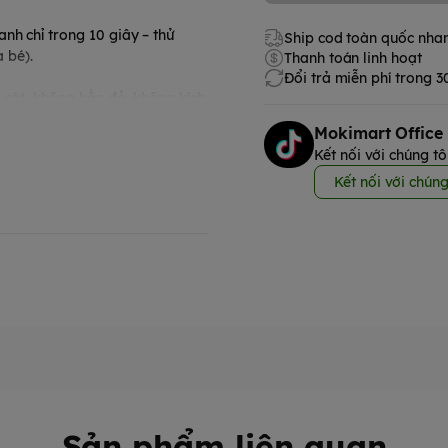
nh chỉ trong 10 giây – thử
Ship cod toàn quốc nha
a bé).
Thanh toán linh hoạt
Đổi trả miễn phí trong 
 sát, không hằn đỏ, không kích
Mokimart Office
Kết nối với chúng tô
như chạm mây, ngăn tràn hiệu
Kết nối với chúng
thoáng khí suốt 8 giờ, giúp bé
à không cấn hay xệ bỉm.
trẻ em Việt
Sản phẩm liên quan