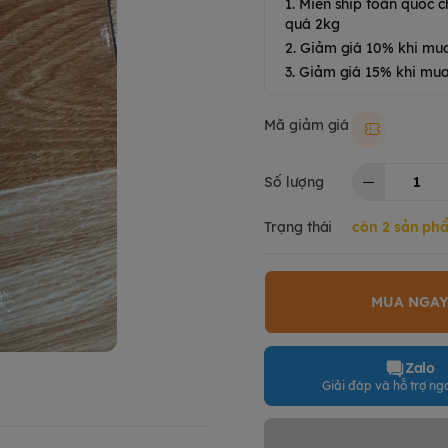
1. Miễn ship toàn quốc
quá 2kg
2. Giảm giá 10% khi mu
3. Giảm giá 15% khi mua
Mã giảm giá
Moki50k
Số lượng
Trạng thái
còn 2 sản ph
MUA NGA
Zalo
Giải đáp và hỗ trợ nga