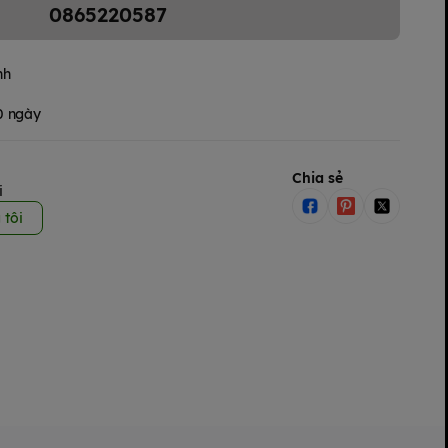
0865220587
nh
30 ngày
Chia sẻ
i
 tôi