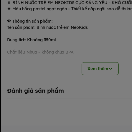
🍼 BÌNH NƯỚC TRẺ EM NEOKIDS CỰC ĐÁNG YÊU – KHÓ CƯ
🌟 Màu hồng pastel ngọt ngào – Thiết kế nắp ngôi sao dễ thươ
💖 Thông tin sản phẩm:
Tên sản phẩm: Bình nước trẻ em NeoKids
Dung tích: Khoảng 350ml
Chất liệu: Nhựa – không chứa BPA
Thiết kế:
Xem thêm
✅ Nắp bật dạng xoay tiện lợi
✅ Nút khóa chống rò rỉ
✅ In họa tiết hoạt hình dễ thương, nổi bật
Đánh giá sản phẩm
Màu sắc: Hồng pastel chủ đạo, phối trắng và họa tiết ngôi sao
🌈 Công dụng & Ưu điểm nổi bật:
🥤 Cho bé mang nước đi học, đi chơi, dã ngoại
🎒 Nhỏ gọn, vừa vặn balo hoặc túi xách
🧼 Dễ dàng vệ sinh với miệng bình rộng