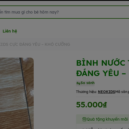
Liên hệ
KIDS CỰC ĐÁNG YÊU – KHÓ CƯỠNG
BÌNH NƯỚC 
ĐÁNG YÊU –
So sánh
Thương hiệu:
NEOKIDS
Mã sản 
55.000₫
Quà tặng khuyến mãi