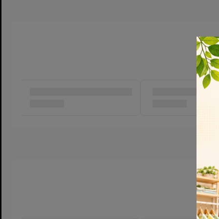
🔒 Có nắp đậy chắc chắn – chống bụi, chống tràn
🌿 Nhẹ tay, bền, khó vỡ – an toàn khi bé sử dụng
📌 Hướng dẫn sử dụng:
Vặn mở nắp để đổ nước lọc, sữa hoặc nước trái cây
Đóng nắp chặt, khóa kỹ để không bị đổ khi bé mang đi
Có thể dùng ống hút silicone (nếu đi kèm) hoặc uống trực tiếp
Vệ sinh bằng nước ấm, không dùng chất tẩy rửa mạnh
🏷️ Xuất xứ sản phẩm:
Thương hiệu: NeoKids Việt Nam
Sản phẩm quà tặng chính hãng – an toàn cho trẻ nhỏ