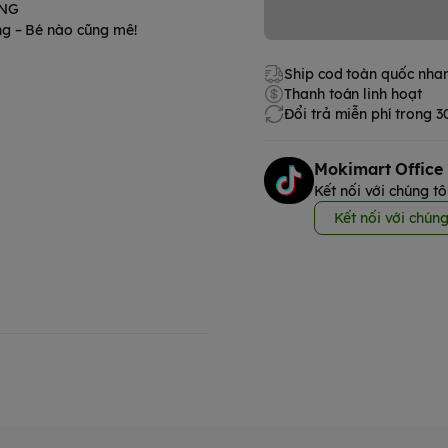
ỠNG
ng – Bé nào cũng mê!
Ship cod toàn quốc nha
Thanh toán linh hoạt
Đổi trả miễn phí trong 
Mokimart Office
Kết nối với chúng tô
Kết nối với chúng
 xinh xắn