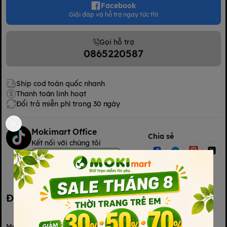
Facebook
Giải đáp và hỗ trợ ngay tức thì
Gọi hỗ trợ
0865220587
Ship cod toàn quốc nhanh
Thanh toán linh hoạt
Đổi trả miễn phí trong 30 ngày
Mokimart Office
Chia sẻ
Kết nối với chúng tôi
Kết nối với chúng tôi
Đặc điểm nổi bật
Mẹ đã tìm được
bình sữa
lý tưởng cho bé chưa?