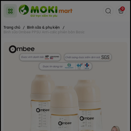
0
Trang chủ
/
Bình sữa & phụ kiện
/
Bình sữa Ombee PPSU Anti-colic phiên bản Basic