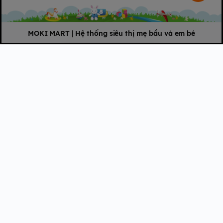
nhạt
kết hợp cùng
nắp be trung tính thanh lịch
, tạo nên tổng
thể vừa tinh tế, vừa hiện đại. Mẫu này hoàn toàn phù hợp với
cả bé trai lẫn bé gái – một lựa chọn “an toàn” cho mẹ nào yêu
MOKI MART
|
Hệ thống siêu thị mẹ bầu và em bé
sự tối giản, không cầu kỳ nhưng vẫn giữ được nét sang trọng.
Chất liệu PPSU đảm bảo an
toàn tuyệt đối cho con yêu
Bình sữa Ombee PPSU Premium sử dụng chất liệu
PPSU
(Polyphenylsulfone)
– loại nhựa an toàn được sử dụng rộng
rãi trong ngành y tế. Điểm nổi bật của PPSU chính là khả
năng
chịu nhiệt vượt trội từ -20°C đến 180°C
, cho phép mẹ
thoải mái tiệt trùng bình bằng mọi phương pháp: từ luộc nước
sôi, dùng máy tiệt trùng đến tiệt trùng bằng tia UV mà không
lo biến dạng.
Đặc biệt, nhựa PPSU hoàn toàn
không chứa BPA hay các chất
độc hại
, vì vậy mẹ có thể yên tâm tuyệt đối khi cho bé sử dụng
trong thời gian dài. Phần cổ và nắp bình làm từ nhựa PP an
toàn, kết cấu bền vững, không nứt gãy, không phai màu theo
thời gian. Bình sữa Ombee PPSU Anti-Colic xứng đáng là người
bạn đồng hành cùng bé qua từng giai đoạn phát triển.