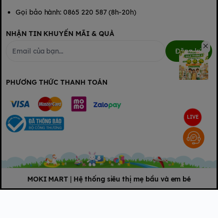
Gọi bảo hành: 0865 220 587 (8h-20h)
NHẬN TIN KHUYẾN MÃI & QUÀ
Đăng ký
PHƯƠNG THỨC THANH TOÁN
Thân bình sữa được thiết kế hình dáng và mầu sắc đáng yêu,
kích thích sự thích thú của trẻ
LIVE
MOKI MART
|
Hệ thống siêu thị mẹ bầu và em bé