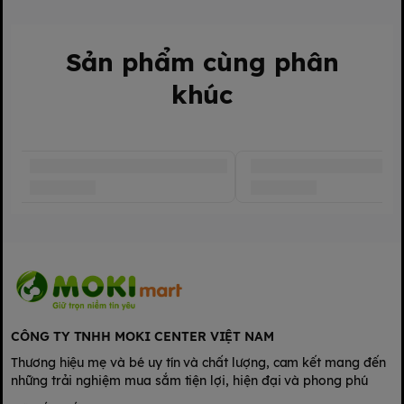
tiết kiệm thời gian cho mẹ, thuận tiện cho việc đổ sữa bột vào
bình mà không bị rơi vãi.
Bình sữa cổ rộng kichi thiết kế tay cầm vừa vặn với tay bé,
Sản phẩm cùng phân
giúp bé dễ dàng cầm nắm và tự ti bình, tăng cường khả năng
khúc
vận động và phát triển kỹ năng cầm nắm của bé.
CÔNG TY TNHH MOKI CENTER VIỆT NAM
Thương hiệu mẹ và bé uy tín và chất lượng, cam kết mang đến
những trải nghiệm mua sắm tiện lợi, hiện đại và phong phú
Núm vú cổ rộng kichi chất liệu silicone cao cấp, mềm mại như