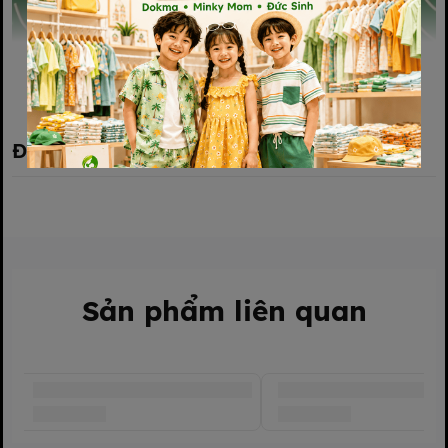
Xem thêm
Đánh giá sản phẩm
Sản phẩm liên quan
Bình sữa chất liệu nhựa PP cao cấp, khả năng chịu nhiệt tốt,
chịu được nhiệt độ cao khi tiệt trùng bằng nước sôi hoặc máy
tiệt trùng, độ bền cao, khó vỡ, đảm bảo thời gian sử dụng lâu
dài, không chứa BPA, an toàn cho sức khoẻ của bé
Bình sữa kichi cổ rộng dể dàng pha sữa và vệ sinh bình sữa,