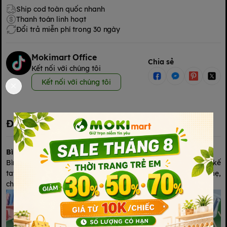
Ship cod toàn quốc nhanh
Thanh toán linh hoạt
Đổi trả miễn phí trong 30 ngày
Mokimart Office
Chia sẻ
Kết nối với chúng tôi
Kết nối với chúng tôi
Đặc điểm nổi bật
Bình sữa PP tay cầm 300ml Kichi
Bình sữa Kichilachi cổ rộng, chất liệu nhựa PP cao cấp, thiết kế
tay cầm tiện lợi, núm ti silicone siêu mềm mô phỏng ti mẹ,
chống sặc, an toàn cho bé từ sơ sinh.