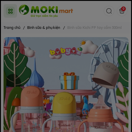
0
Trang chủ
/
Bình sữa & phụ kiện
/
Bình sữa Kichi PP tay cầm 300ml