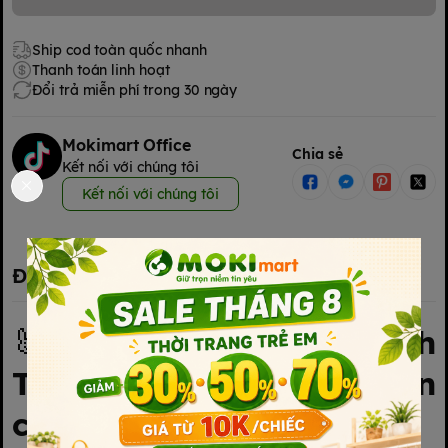
Ship cod toàn quốc nhanh
Thanh toán linh hoạt
Đổi trả miễn phí trong 30 ngày
Mokimart Office
Chia sẻ
Kết nối với chúng tôi
Kết nối với chúng tôi
Đặc điểm nổi bật
🐰
Bình Uống Nước Hình
Thỏ – Đáng yêu, an toàn
cho bé yêu