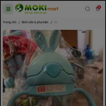
0
Trang chủ
/
Bình sữa & phụ kiện
/
đa