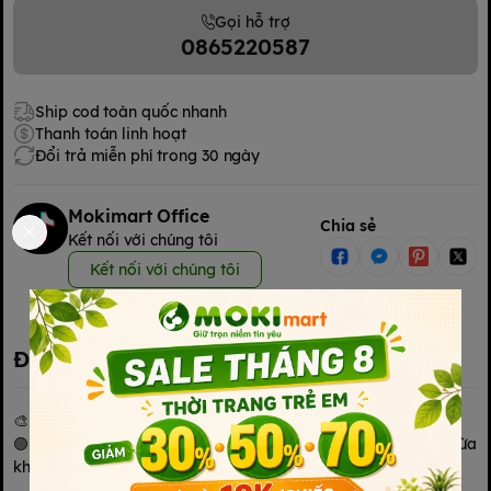
Gọi hỗ trợ
0865220587
Ship cod toàn quốc nhanh
Thanh toán linh hoạt
Đổi trả miễn phí trong 30 ngày
Mokimart Office
Chia sẻ
Kết nối với chúng tôi
Kết nối với chúng tôi
Đặc điểm nổi bật
🎨 BỘ BÚT CHÌ MÀU MILO - “BỀN BỈ SÁNG TẠO”
🟢 Quà tặng siêu dễ thương dành cho bé, vừa học vừa chơi, vừa
khỏe mạnh!