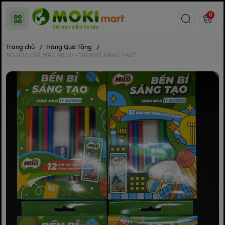
0
Trang chủ
/
Hàng Quà Tặng
/
BỘ BÚT CHÌ MÀU MILO - “BỀN BỈ SÁNG TẠO”