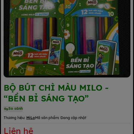
BỘ BÚT CHÌ MÀU MILO -
“BỀN BỈ SÁNG TẠO”
So sánh
Thương hiệu:
MiLo
Mã sản phẩm:
Đang cập nhật
Liên hệ