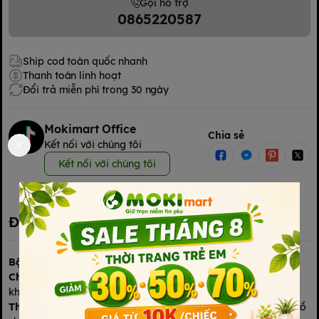
Gọi hỗ trợ
0865220587
Ship cod toàn quốc nhanh
Thanh toán linh hoạt
Đổi trả miễn phí trong 30 ngày
Mokimart Office
Chia sẻ
Kết nối với chúng tôi
Kết nối với chúng tôi
Đặc điểm nổi bật
Bộ cài giữa dài tay bông Dokama
Chất liệu
: Vải sợi tre tự nhiên (petit), mềm mại, thoáng khí,
kháng khuẩn, an toàn cho làn da nhạy cảm của bé.
Thiết kế
: Áo dài tay, cài giữa tiện lợi, dễ dàng mặc và thay đồ