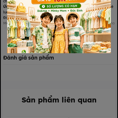
cho bé mà không làm bé lạnh.
Ứng dụng
: Giữ ấm cho bé trong những ngày thu đông, giúp bé
luôn thoải mái và dễ chịu.
Độ tuổi sử dụng
: Phù hợp cho bé từ sơ sinh đến 3 tháng tuổi.
Màu sắc
: Đa dạng màu sắc như hồng, xanh, trắng, phù hợp cho
cả bé trai và bé gái.
Xem thêm
Đánh giá sản phẩm
Sản phẩm liên quan