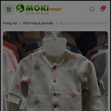
0
Trang chủ
/
Thời trang & phụ kiện
/
Bộ cài giữa dài tay bông Dokama