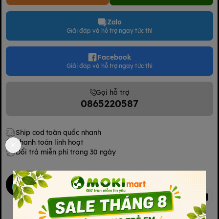
Zalo
Giải đáp và hỗ trợ ngay tức thì
Facebook
Giải đáp và hỗ trợ ngay tức thì
Gọi hỗ trợ
0865220587
Ship cod toàn quốc nhanh
Thanh toán linh hoạt
Đổi trả miễn phí trong 30 ngày
Mokimart Office
Chia sẻ
Kết nối với chúng tôi
Kết nối với chúng tôi