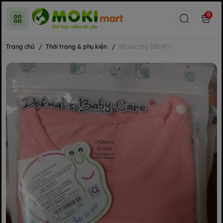
0
Trang chủ
/
Thời trang & phụ kiện
/
Bộ cộc tay DB1476