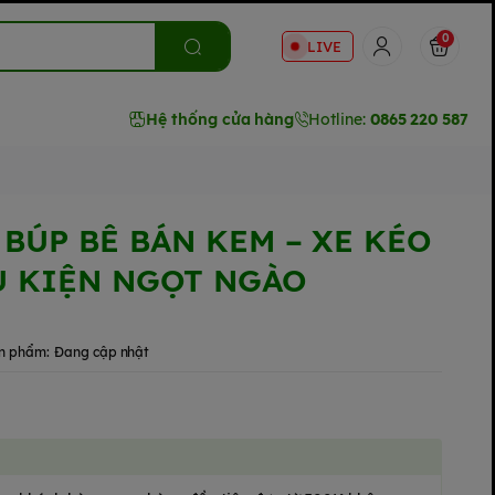
0
LIVE
Hệ thống cửa hàng
Hotline:
0865 220 587
 BÚP BÊ BÁN KEM – XE KÉO
Ụ KIỆN NGỌT NGÀO
n phẩm:
Đang cập nhật