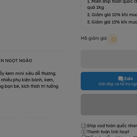
1. Miễn ship toàn quốc
quá 2kg
2. Giảm giá 10% khi mu
3. Giảm giá 15% khi mua
Mã giảm giá
Moki50k
IỆN NGỌT NGÀO
ẩy kem mini siêu dễ thương.
Zalo
nhiều phụ kiện bánh, kem,
Giải đáp và hỗ trợ nga
 bạn bè, kích thích trí tưởng
 món bánh và đồ uống đáng yêu
Ship cod toàn quốc nha
Thanh toán linh hoạt