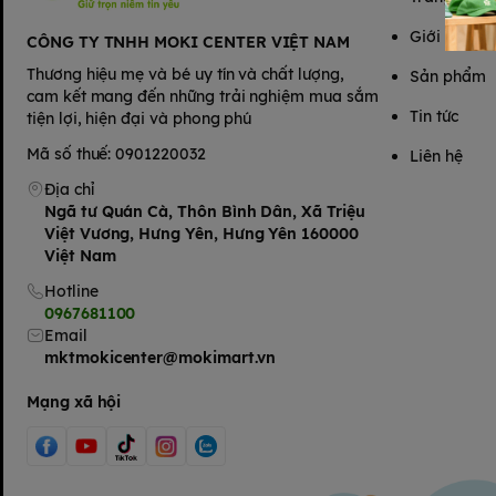
Giới thiệu
CÔNG TY TNHH MOKI CENTER VIỆT NAM
Thương hiệu mẹ và bé uy tín và chất lượng,
Sản phẩm
cam kết mang đến những trải nghiệm mua sắm
Tin tức
tiện lợi, hiện đại và phong phú
Mã số thuế: 0901220032
Liên hệ
Địa chỉ
Ngã tư Quán Cà, Thôn Bình Dân, Xã Triệu
Việt Vương, Hưng Yên, Hưng Yên 160000
Việt Nam
Hotline
0967681100
Email
mktmokicenter@mokimart.vn
Mạng xã hội