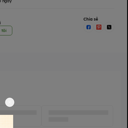
30 ngày
Chia sẻ
i
 tôi