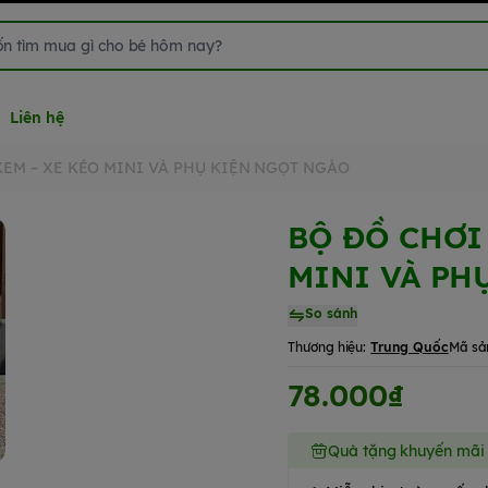
Liên hệ
KEM – XE KÉO MINI VÀ PHỤ KIỆN NGỌT NGÀO
BỘ ĐỒ CHƠI
MINI VÀ PH
So sánh
Thương hiệu:
Trung Quốc
Mã sả
78.000₫
Quà tặng khuyến mãi