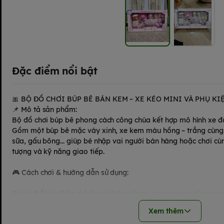
Đặc điểm nổi bật
🎀 BỘ ĐỒ CHƠI BÚP BÊ BÁN KEM – XE KÉO MINI VÀ PHỤ K
📌 Mô tả sản phẩm:
Bộ đồ chơi búp bê phong cách công chúa kết hợp mô hình xe đ
Gồm một búp bê mặc váy xinh, xe kem màu hồng – trắng cùng 
sữa, gấu bông... giúp bé nhập vai người bán hàng hoặc chơi cùng
tượng và kỹ năng giao tiếp.
🎮 Cách chơi & hướng dẫn sử dụng:
Bé có thể hóa thân thành người bán kem, trang trí xe với các
đi kèm.
Xem thêm