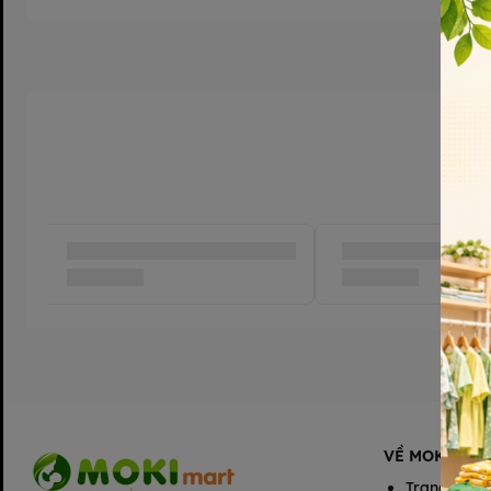
Kết nối bé với bạn bè, anh chị em trong các trò chơi đóng vai
🏷️ Xuất xứ: Trung Quốc (Made in China)
⚠️ Lưu ý an toàn:
Không phù hợp cho trẻ dưới 3 tuổi do có chi tiết nhỏ
Nên vệ sinh búp bê và phụ kiện trước khi sử dụng
VỀ MOKIMAR
Trang chủ