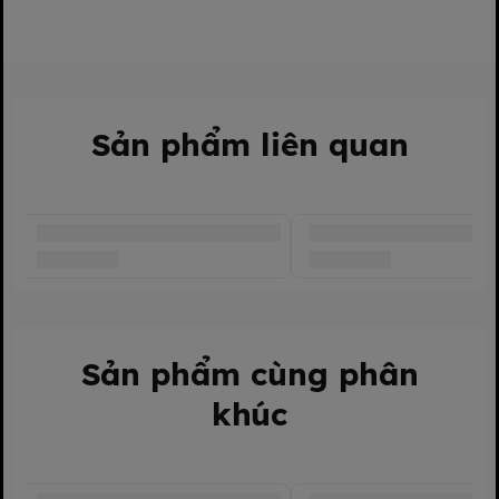
Mỗi con cao từ 4–12cm tùy loại
👶 Cách chơi & Hướng dẫn sử dụng:
Bé có thể chơi theo chủ đề “thế giới biển” bằng cách sắp xếp
các con vật theo nhóm (có vây, có mai, có càng...)
Sản phẩm liên quan
Kết hợp với cát động lực, hồ nước nhỏ hoặc thảm chơi để tạo
ra một “thủy cung mini”
Dùng trong giờ học nhận biết con vật, màu sắc hoặc kể chuyện
giúp phát triển ngôn ngữ và trí tưởng tượng
Có thể dùng để chơi cùng các bộ mô hình như tàu biển, nhà
kính...
Sản phẩm cùng phân
✅ Ưu điểm nổi bật:
khúc
Thiết kế mô phỏng chân thực, chi tiết rõ nét
Nhựa mềm, dẻo, không góc nhọn, an toàn cho bé từ 2 tuổi trở