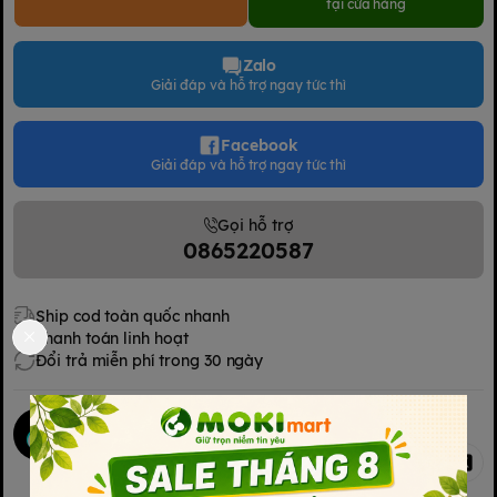
tại cửa hàng
Zalo
Giải đáp và hỗ trợ ngay tức thì
Facebook
Giải đáp và hỗ trợ ngay tức thì
Gọi hỗ trợ
0865220587
Ship cod toàn quốc nhanh
Thanh toán linh hoạt
Đổi trả miễn phí trong 30 ngày
Mokimart Office
Chia sẻ
Kết nối với chúng tôi
Kết nối với chúng tôi