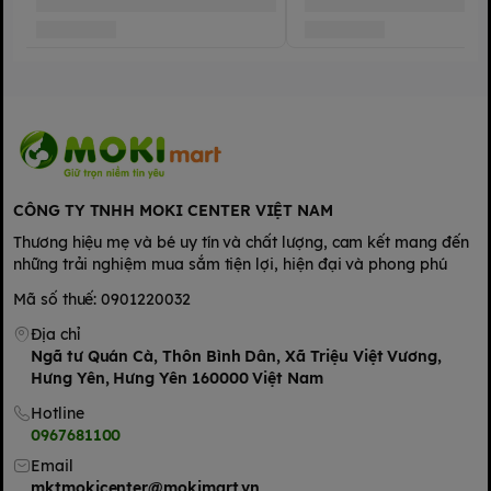
lên
Không phai màu, dễ vệ sinh
🛡️ Chất liệu: Nhựa mềm, thân thiện với trẻ nhỏ
🌏 Xuất xứ:
Sản xuất tại Trung Quốc
CÔNG TY TNHH MOKI CENTER VIỆT NAM
🎁 Sản phẩm phù hợp làm quà tặng sinh nhật, phần thưởng
Thương hiệu mẹ và bé uy tín và chất lượng, cam kết mang đến
hoặc đồ chơi học tập mầm non – hỗ trợ bé phát triển khả năng
những trải nghiệm mua sắm tiện lợi, hiện đại và phong phú
tư duy, nhận thức và sáng tạo.
Mã số thuế: 0901220032
Địa chỉ
Ngã tư Quán Cà, Thôn Bình Dân, Xã Triệu Việt Vương,
Hưng Yên, Hưng Yên 160000 Việt Nam
Hotline
0967681100
Email
mktmokicenter@mokimart.vn