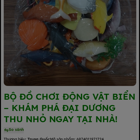
BỘ ĐỒ CHƠI ĐỘNG VẬT BIỂN
– KHÁM PHÁ ĐẠI DƯƠNG
THU NHỎ NGAY TẠI NHÀ!
So sánh
Thương hiệu:
Trung Quốc
Mã sản phẩm:
6974011971724