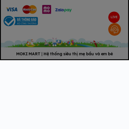
LIVE
MOKI MART
|
Hệ thống siêu thị mẹ bầu và em bé