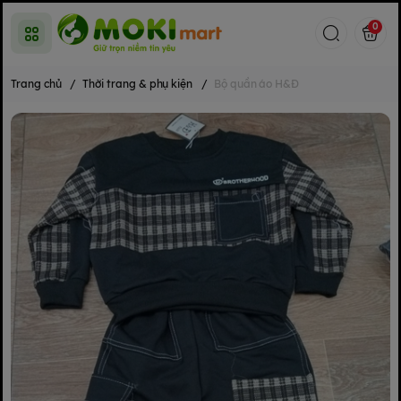
0
Trang chủ
/
Thời trang & phụ kiện
/
Bộ quần áo H&Đ