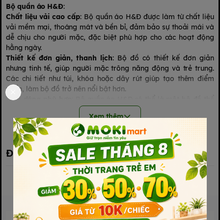
Bộ quần áo H&Đ
:
Chất liệu vải cao cấp
: Bộ quần áo H&Đ được làm từ chất liệu
vải mềm mại, thoáng mát và bền bỉ, đảm bảo sự thoải mái và
dễ chịu cho người mặc, đặc biệt phù hợp cho các hoạt động
hằng ngày.
Thiết kế đơn giản, thanh lịch
: Bộ đồ có thiết kế đơn giản
nhưng tinh tế, giúp người mặc trông năng động và trẻ trung.
Các chi tiết như túi, khóa hoặc dây rút giúp tạo thêm điểm
nhấn, làm bộ đồ trở nên nổi bật hơn.
Kiểu dáng phù hợp
: Bộ quần áo H&Đ có thể là một bộ đồ thể
thao, quần áo công sở hay mặc thường ngày, mang lại sự
Xem thêm
thoải mái và sự linh hoạt cho mọi hoạt động của người mặc.
Màu sắc đa dạng
: Bộ đồ có nhiều màu sắc từ các tông màu
nhẹ nhàng như xám, đen, trắng đến các màu sắc tươi sáng và
nổi bật như xanh dương, đỏ, giúp người mặc dễ dàng chọn lựa
Đánh giá sản phẩm
theo sở thích và phong cách cá nhân.
Đường may chắc chắn
: Bộ đồ được may tỉ mỉ và chắc chắn,
giúp sản phẩm có độ bền cao, dễ dàng giặt giũ mà không lo bị
xù hay hư hỏng sau nhiều lần sử dụng.
Phù hợp với nhiều dịp
: Bộ quần áo H&Đ lý tưởng để mặc đi
làm, đi chơi, hoặc mặc trong các dịp đặc biệt, giúp người mặc