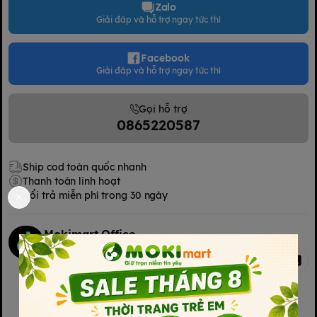
Zalo
Giải đáp và hỗ trợ ngay tức thì
Facebook
Giải đáp và hỗ trợ ngay tức thì
Gọi hỗ trợ
0865220587
Ship cod toàn quốc nhanh
Thanh toán linh hoạt
Đổi trả miễn phí trong 30 ngày
Mokimart Office
Chia sẻ
Kết nối với chúng tôi
Kết nối với chúng tôi