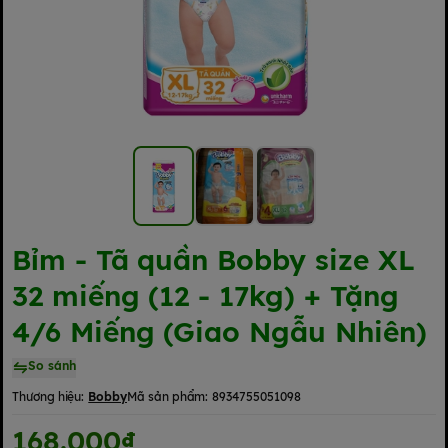
Bỉm - Tã quần Bobby size XL
32 miếng (12 - 17kg) + Tặng
4/6 Miếng (Giao Ngẫu Nhiên)
So sánh
Thương hiệu:
Bobby
Mã sản phẩm:
8934755051098
168.000₫