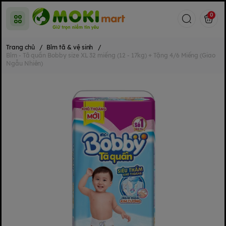
0
Trang chủ
/
Bỉm tã & vệ sinh
/
Bỉm - Tã quần Bobby size XL 32 miếng (12 - 17kg) + Tặng 4/6 Miếng (Giao
Ngẫu Nhiên)