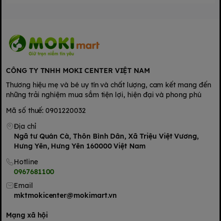
Mặt đáy thoát hơi ẩm dạng vải đẩy hơi nóng ra ngoài, giúp da
CÔNG TY TNHH MOKI CENTER VIỆT NAM
bé hô hấp không khí một cách tự nhiên.
Thương hiệu mẹ và bé uy tín và chất lượng, cam kết mang đến
Thiết kế mỏng, nhẹ với
lõi bông siêu thấm
sẽ thấm hút chất
những trải nghiệm mua sắm tiện lợi, hiện đại và phong phú
lỏng cực nhanh, cho bé luôn khô thoáng và thỏa mái vận động.
Mã số thuế: 0901220032
Bề mặt 3D khô thoáng
kết hợp rãnh
thấm kim cương giúp
thấm hút nhanh.
Địa chỉ
Dễ sử dụng, giúp bé thoải mái vui chơi, đùa nghịch, không bị
Ngã tư Quán Cà, Thôn Bình Dân, Xã Triệu Việt Vương,
gián đoạn mỗi khi thay tã.
Hưng Yên, Hưng Yên 160000 Việt Nam
Thông tin sản phẩm
Hotline
0967681100
bỉm tã Bobby size
Email
mktmokicenter@mokimart.vn
XL32
Mạng xã hội