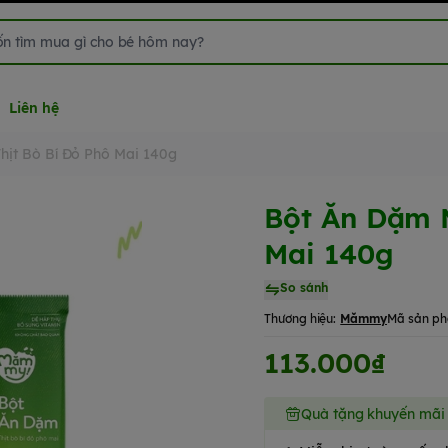
Liên hệ
ịt Bò Bí Đỏ Phô Mai 140g
Bột Ăn Dặm 
Mai 140g
So sánh
Thương hiệu:
Mămmy
Mã sản p
113.000₫
Quà tặng khuyến mãi