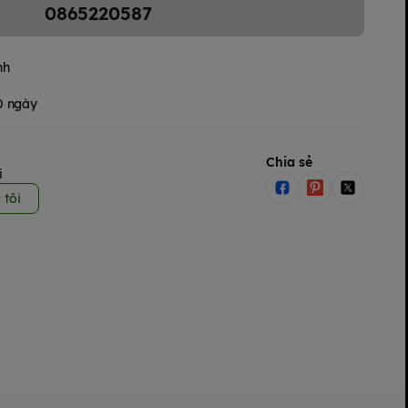
0865220587
nh
30 ngày
Chia sẻ
i
 tôi