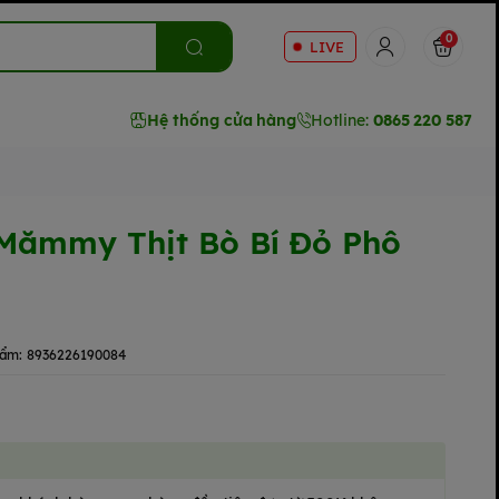
0
LIVE
Hệ thống cửa hàng
Hotline:
0865 220 587
Mămmy Thịt Bò Bí Đỏ Phô
hẩm:
8936226190084