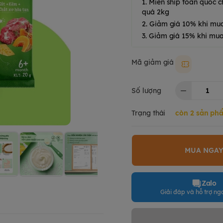
1. Miễn ship toàn quốc
quá 2kg
2. Giảm giá 10% khi mu
3. Giảm giá 15% khi mua
Mã giảm giá
Moki50k
Số lượng
Trạng thái
còn 2 sản ph
MUA NGA
Zalo
Giải đáp và hỗ trợ nga