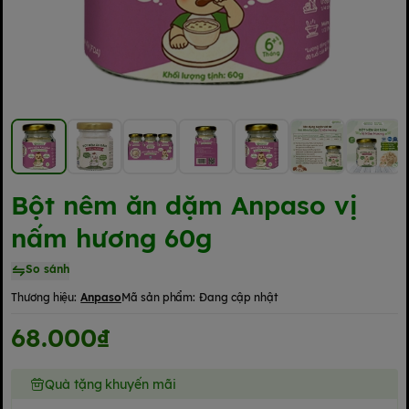
Bột nêm ăn dặm Anpaso vị
nấm hương 60g
So sánh
Thương hiệu:
Anpaso
Mã sản phẩm:
Đang cập nhật
68.000₫
Quà tặng khuyến mãi