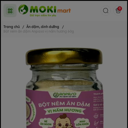
0
Trang chủ
/
Ăn dặm, dinh dưỡng
/
Bột nêm ăn dặm Anpaso vị nấm hương 60g