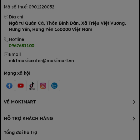
Lưu ý:
Mã số thuế: 0901220032
Địa chỉ
Ngã tư Quán Cà, Thôn Bình Dân, Xã Triệu Việt Vương,
Hưng Yên, Hưng Yên 160000 Việt Nam
Hotline
0967681100
Email
mktmokicenter@mokimart.vn
Mạng xã hội
VỀ MOKIMART
HỖ TRỢ KHÁCH HÀNG
Tổng đài hỗ trợ
Hạn chế ảnh hưởng đến hệ tiêu hóa, cơ quan tiết niệu (thận)