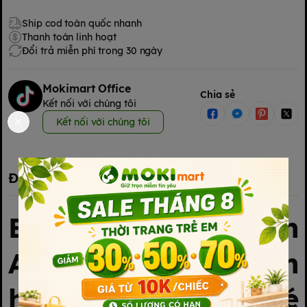
Ship cod toàn quốc nhanh
Thanh toán linh hoạt
Đổi trả miễn phí trong 30 ngày
Mokimart Office
Chia sẻ
Kết nối với chúng tôi
Kết nối với chúng tôi
Đặc điểm nổi bật
Bột nêm ăn dặm
Anpaso vị nấm
hương 60g cho bé