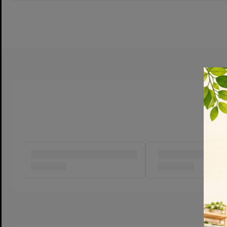
CÁCH BẢO QUẢN BỘ CỌ RỬA BÌNH SỮA:
– Sử dụng cây cọ bình sữa kết hợp với dung dịch súc rửa bình sữ
– Rửa sạch và lau khô dụng cụ sau khi sử dụng.
– Bảo quản nơi khô ráo, thoáng mát.
– Không để gần lửa và nơi có nhiệt độ cao.