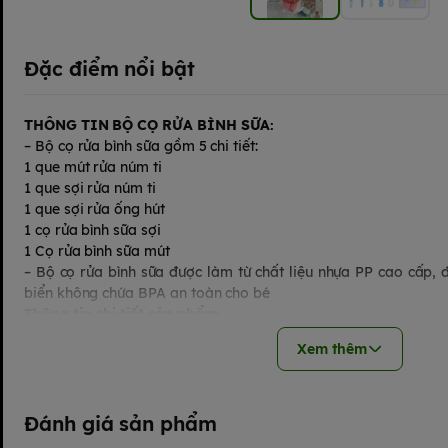
Đặc điểm nổi bật
THÔNG TIN BỘ CỌ RỬA BÌNH SỮA:
– Bộ cọ rửa bình sữa gồm 5 chi tiết:
1 que mút rửa núm ti
1 que sợi rửa núm ti
1 que sợi rửa ống hút
1 cọ rửa bình sữa sợi
1 Cọ rửa bình sữa mút
– Bộ cọ rửa bình sữa được làm từ chất liệu nhựa PP cao cấp, 
biển không chứa BPA an toàn cho bé
Thông tin chi tiết sản phẩm:
– Đầu cọ bọt biển giúp làm sạch các mảng bám, cặn sữa m
Xem thêm
không làm trầy xướt bình sữa, núm ti.
– Đầu bàn chải sử dụng lông bàn chải mật độ cao để loại bỏ cá
– Cán cọ nhựa có thể xoay 360 độ.
– Dây cọ dài dễ dàng vệ sinh bên trong lòng ống hút. Dùng đ
Đánh giá sản phẩm
máy hút sữa. Làm sạch các mảng bám mà không làm trầy xướt 