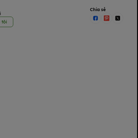
Chia sẻ
i
 tôi