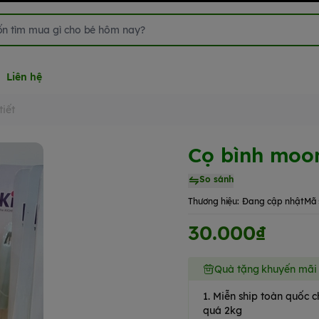
Liên hệ
tiết
Cọ bình moon 
So sánh
Thương hiệu:
Đang cập nhật
Mã 
30.000₫
Quà tặng khuyến mãi
1. Miễn ship toàn quốc
quá 2kg