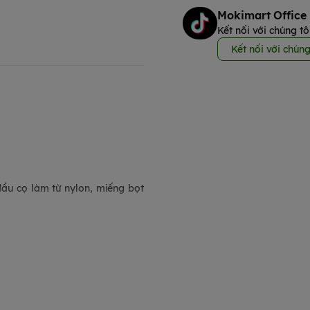
Mokimart Office
Kết nối với chúng tô
Kết nối với chúng
đầu cọ làm từ nylon, miếng bọt
ột cách hiệu quả, mềm mại mà
c vết bẩn cứng đầu.
ể vệ sinh các bộ phận phụ kiện
bình.