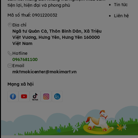
Tin tức
tiện lợi, hiện đại và phong phú
Mã số thuế: 0901220032
Liên hệ
Địa chỉ
Ngã tư Quán Cà, Thôn Bình Dân, Xã Triệu
Việt Vương, Hưng Yên, Hưng Yên 160000
Việt Nam
Hotline
0967681100
Email
mktmokicenter@mokimart.vn
Mạng xã hội