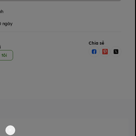
nh
30 ngày
Chia sẻ
i
 tôi