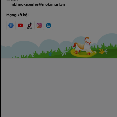
mktmokicenter@mokimart.vn
Mạng xã hội