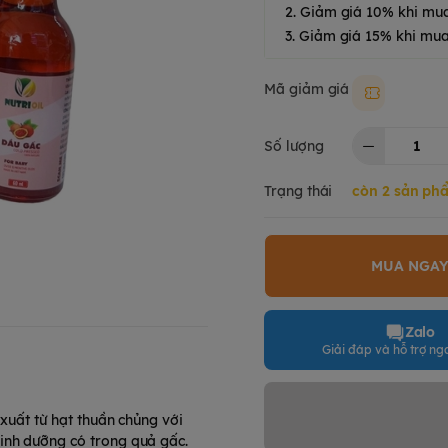
2. Giảm giá 10% khi mu
3. Giảm giá 15% khi mua
Mã giảm giá
Moki50k
Số lượng
Trạng thái
còn 2 sản ph
MUA NGA
Zalo
Giải đáp và hỗ trợ nga
 xuất từ hạt thuần chủng với
inh dưỡng có trong quả gấc.