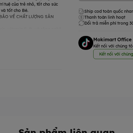
 tuệ của trẻ nhỏ, tốt cho sức
và tốt cho Bé.
Ship cod toàn quốc nha
 BẢO VỀ CHẤT LƯỢNG SẢN
Thanh toán linh hoạt
Đổi trả miễn phí trong 
ein, vitamin E, B…và công nghệ
 ăn ngon hơn và có những phát
Mokimart Office
Kết nối với chúng tô
̛̀n,.. nên bé cần được cung cấp
Kết nối với chúng
 hoàn chỉnh, bé hoàn toàn có
t lượng. Nutri Oil mang công nghệ
p.
Sản phẩm liên quan