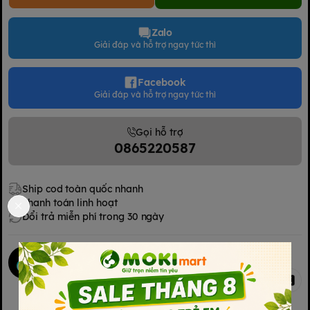
Zalo
Giải đáp và hỗ trợ ngay tức thì
Facebook
Giải đáp và hỗ trợ ngay tức thì
Gọi hỗ trợ
0865220587
Ship cod toàn quốc nhanh
Thanh toán linh hoạt
Đổi trả miễn phí trong 30 ngày
Mokimart Office
Chia sẻ
Kết nối với chúng tôi
Kết nối với chúng tôi