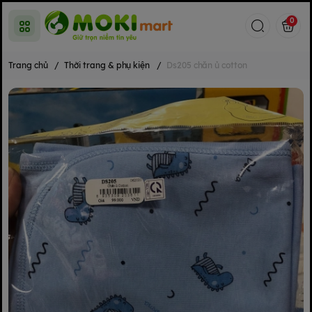
0
Trang chủ
/
Thời trang & phụ kiện
/
Ds205 chăn ủ cotton