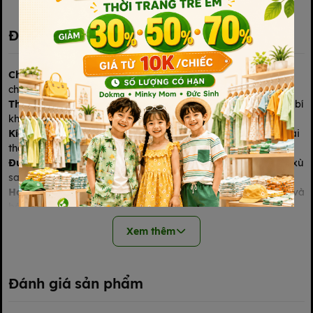
Đặc điểm nổi bật
Chất liệu cotton cao cấp
, mềm mịn, thấm hút tốt – an toàn
cho làn da nhạy cảm của bé
Thiết kế 2 lớp
, vừa ấm áp vừa thoáng khí – bé không bị hầm bí
khi dùng lâu
Kích thước rộng rãi
, quấn gọn toàn thân bé từ sơ sinh đến vài
tháng tuổi
Đường may chắc chắn, tinh tế
, dùng được lâu, không bung xù
sau giặt
Họa tiết dễ thương, màu sắc trang nhã
, phù hợp cả bé trai và
bé gái
Có thể dùng làm
chăn đắp, khăn quấn, lót xe đẩy hoặc ủ bé
Xem thêm
sau tắm
Phù hợp cho bé từ
0–6 tháng tuổi
, dùng quanh năm, nhất là
khi nằm điều hòa
Đánh giá sản phẩm