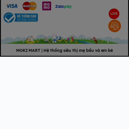
LIVE
MOKI MART
|
Hệ thống siêu thị mẹ bầu và em bé