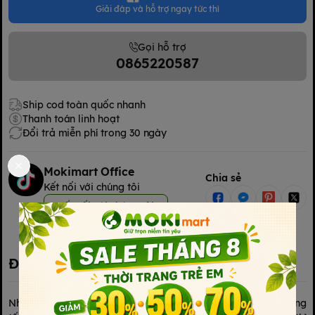
Giải đáp và hỗ trợ ngay tức thì
Gọi hỗ trợ
0865220587
Ship cod toàn quốc nhanh
Thanh toán linh hoạt
Đổi trả miễn phí trong 30 ngày
Mokimart Office
Chia sẻ
Kết nối với chúng tôi
Kết nối với chúng tôi
Đặc điểm nổi bật
Nhiều “mẹ bỉm sữa” lo lắng rằng, máy hút sữa kichilachi dùng