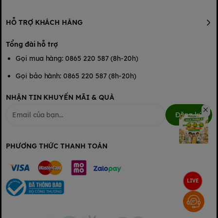
chế khi em bé bú trực tiếp đầu ti mẹ – đó là mút/ nghỉ/ nhả. Do
đó, hiệu quả kích và tiết sữa được nâng cao, “gọi sữa về”
HỖ TRỢ KHÁCH HÀNG
nhanh, nhiều và đều hơn.
Tổng đài hỗ trợ
Gọi mua hàng: 0865 220 587 (8h-20h)
Gọi bảo hành: 0865 220 587 (8h-20h)
NHẬN TIN KHUYẾN MÃI & QUÀ
Đăng ký
PHƯƠNG THỨC THANH TOÁN
LIVE