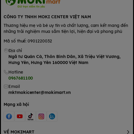
CÔNG TY TNHH MOKI CENTER VIỆT NAM
Thương hiệu mẹ và bé uy tín và chất lượng, cam kết mang đến
những trải nghiệm mua sắm tiện lợi, hiện đại và phong phú
Mã số thuế: 0901220032
Địa chỉ
Ngã tư Quán Cà, Thôn Bình Dân, Xã Triệu Việt Vương,
Hưng Yên, Hưng Yên 160000 Việt Nam
Hotline
0967681100
Email
mktmokicenter@mokimart.vn
Mạng xã hội
Về cơ chế hoạt động, khi mẹ bắt đầu quy trình vắt sữa, dòng
sữa sẽ chảy vào phễu, đến bình trữ. Toàn bộ quá trình được
đảm bảo an toàn vệ sinh. Hơn nữa, máy vận hành giống với cơ
VỀ MOKIMART