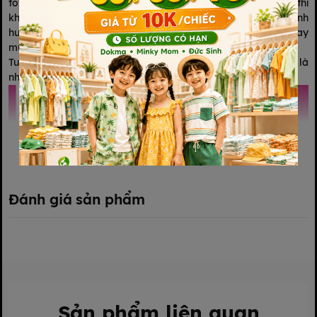
tốt không, vì đây là hàng ngoại nhập, nếu xảy ra hỏng hóc thì
khó tìm phụ kiện để sửa chữa hoặc thay thế. Hơn nữa, lại ảnh
hưởng đến chi phí, sức khỏe người tiêu dùng nếu chẳng may
mua phải sản phẩm “dỏm”.
Tuy nhiên, Chất liệu các bộ phận máy hút sữa kichilachi đều là
nhựa cao cấp, an toàn cho sức khỏe người dùng.
Xem thêm
Đánh giá sản phẩm
Sản phẩm liên quan