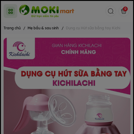
0
Trang chủ
/
Mẹ bầu & sau sinh
/
Dụng cụ Hút sữa bằng tay Kichi