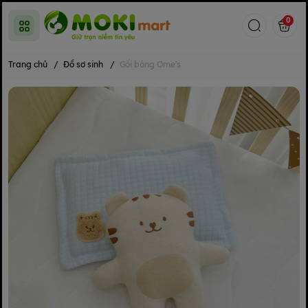
0
Trang chủ
/
Đồ sơ sinh
/
Gối bông Ome's