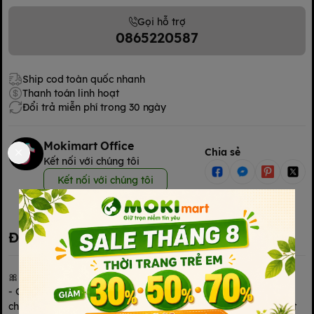
Gọi hỗ trợ
0865220587
Ship cod toàn quốc nhanh
Thanh toán linh hoạt
Đổi trả miễn phí trong 30 ngày
Mokimart Office
Chia sẻ
Kết nối với chúng tôi
Kết nối với chúng tôi
Đặc điểm nổi bật
🎀 Thông tin sản phẩm
- Gối sơ sinh OME’S hình thêu gấu – thỏ được thiết kế theo
chuẩn form đầu của bé trong giai đoạn 0–12 tháng tuổi. Chất