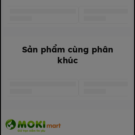
thiện dịch vụ tốt hơn!
Chớ vội đánh giá 3* 2* 1* hãy trao đổi với shop trước về tất cả
những vấn đề làm bạn không hài lòng, shop sẵn sàng trao đổi
và giải quyết vấn đề với bạn bất cứ khi nào.
#goisosinhomes #goichobeso #goivaisop #goithubeso
#goichobe #goithoembe #dochososinh #chamsocbe
#cottonorganic
Sản phẩm cùng phân
khúc