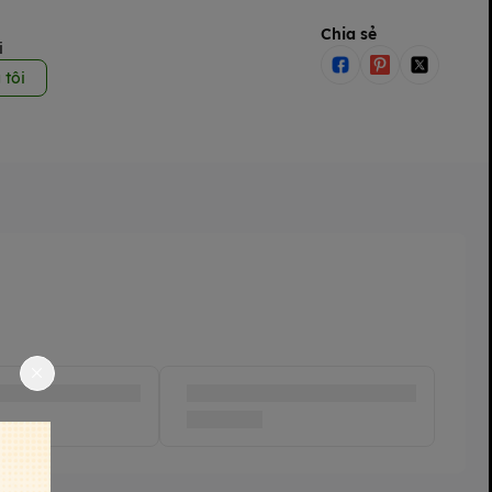
Chia sẻ
i
 tôi