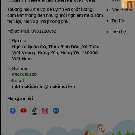
CÔNG TY TNHH MOKI CENTER VIỆT NAM
Thương hiệu mẹ và bé uy tín và chất lượng,
Sản phẩm
cam kết mang đến những trải nghiệm mua sắm
Tin tức
tiện lợi, hiện đại và phong phú
Mã số thuế: 0901220032
Liên hệ
Địa chỉ
Ngã tư Quán Cà, Thôn Bình Dân, Xã Triệu
Việt Vương, Hưng Yên, Hưng Yên 160000
Việt Nam
Hotline
0967681100
Email
mktmokicenter@mokimart.vn
Mạng xã hội