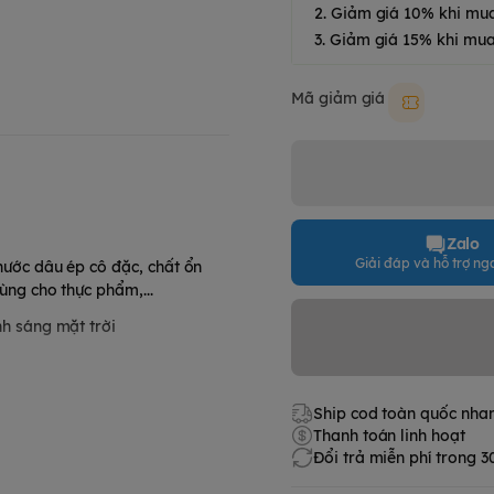
2. Giảm giá 10% khi mu
3. Giảm giá 15% khi mua
Mã giảm giá
Moki50k
Zalo
Giải đáp và hỗ trợ nga
nước dâu ép cô đặc, chất ổn
ùng cho thực phẩm,...
nh sáng mặt trời
Ship cod toàn quốc nha
Thanh toán linh hoạt
Đổi trả miễn phí trong 