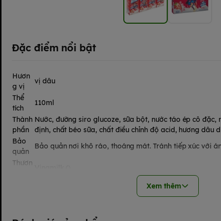
Đặc điểm nổi bật
Hươn
vị dâu
g vị
Thể
110ml
tích
Thành
Nước, đường siro glucoze, sữa bột, nước táo ép cô đặc, 
phần
định, chất béo sữa, chất điều chỉnh độ acid, hương dâu d
Bảo
Bảo quản nơi khô ráo, thoáng mát. Tránh tiếp xúc với á
quản
Thươn
Vinamilk ()
g hiệu
Sản
Xem thêm
Việt Nam
xuất