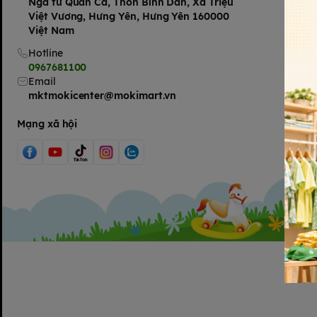
Ngã tư Quán Cà, Thôn Bình Dân, Xã Triệu
Việt Vương, Hưng Yên, Hưng Yên 160000
Việt Nam
Hotline
0967681100
Email
mktmokicenter@mokimart.vn
Mạng xã hội