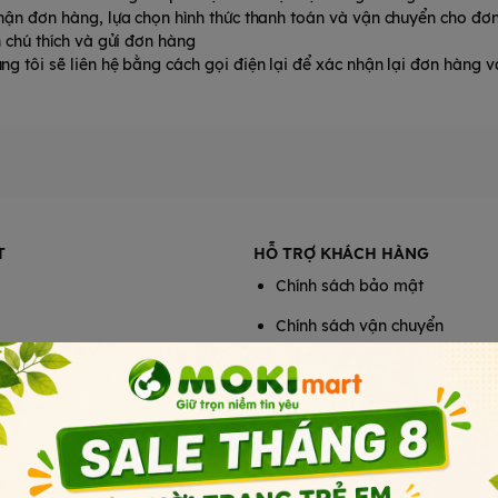
hận đơn hàng, lựa chọn hình thức thanh toán và vận chuyển cho đơ
 chú thích và gửi đơn hàng
g tôi sẽ liên hệ bằng cách gọi điện lại để xác nhận lại đơn hàng và
T
HỖ TRỢ KHÁCH HÀNG
Chính sách bảo mật
Chính sách vận chuyển
Chính sách đổi trả
Chính sách bảo hành
Phương thức thanh toán
Tổng đài hỗ trợ