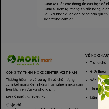
Bước 4:
Điền các thông tin của bạn để n
Bước 5:
Xem lại thông tin đặt hàng, điền
Sau khi nhận được đơn hàng bạn gửi chún
Trân trọng cảm ơn.
VỀ MOKIMAR
Trang chủ
Giới thiệu
CÔNG TY TNHH MOKI CENTER VIỆT NAM
Thương hiệu mẹ và bé uy tín và chất lượng,
Sản phẩm
cam kết mang đến những trải nghiệm mua sắm
Tin tức
tiện lợi, hiện đại và phong phú
Mã số thuế: 0901220032
Liên hệ
Địa chỉ