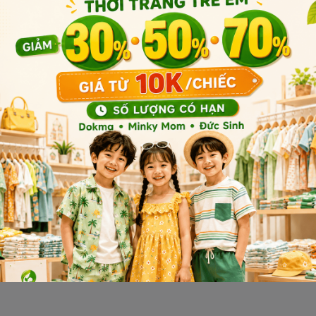
Gọi mua hàng: 0865 220 587 
Gọi bảo hành: 0865 220 587 (
MOKI MART
|
Hệ thống siêu thị mẹ bầu và em bé