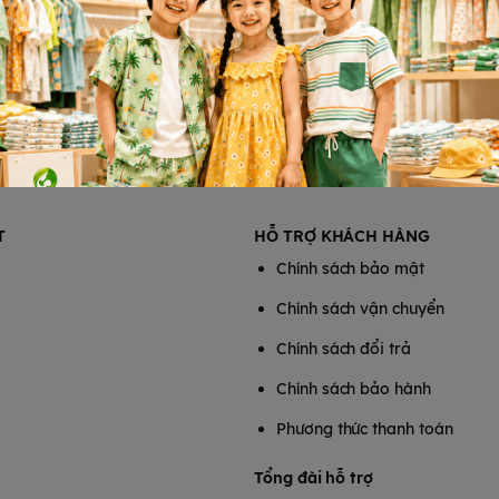
ệ sinh. Mẹ có thể dùng khăn
lấy khăn nhúng vào nước lá
trường hợp khăn sữa bị nhuốm
t tốt thì khăn vải khô đa
 sau khi ăn; dùng để làm khăn
 trên bếp sau khi nấu ăn. Có thể
T
HỖ TRỢ KHÁCH HÀNG
Chính sách bảo mật
Chính sách vận chuyển
Chính sách đổi trả
Chính sách bảo hành
Phương thức thanh toán
Tổng đài hỗ trợ