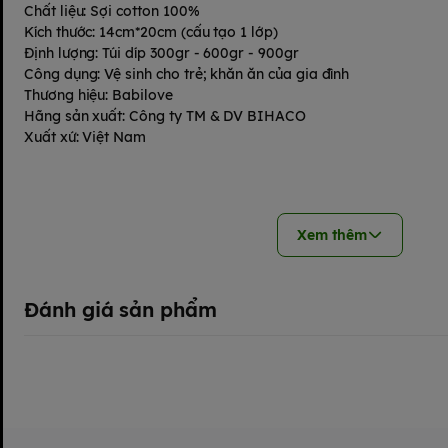
Chất liệu: Sợi cotton 100%
Kích thước: 14cm*20cm (cấu tạo 1 lớp)
Định lượng: Túi díp 300gr - 600gr - 900gr
Công dụng: Vệ sinh cho trẻ; khăn ăn của gia đình
Thương hiệu: Babilove
Hãng sản xuất: Công ty TM & DV BIHACO
Xuất xứ: Việt Nam
Xem thêm
Đánh giá sản phẩm