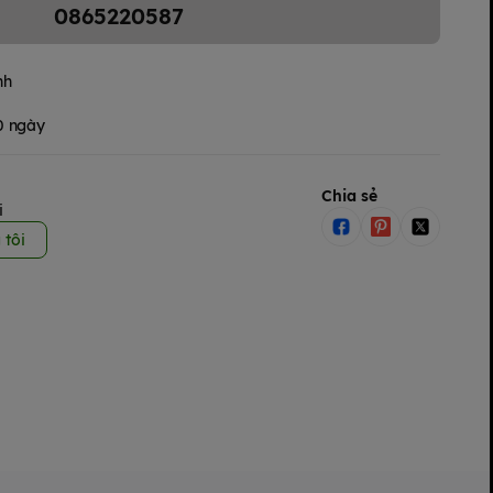
0865220587
nh
30 ngày
Chia sẻ
i
 tôi