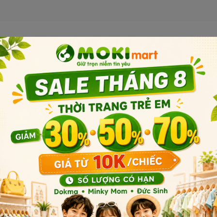
Sản phẩm liên quan
ụng với nhiều tính năng: khăn
h. Được làm từ chất liệu sợi
 tuyệt đối cho làn da mỏng
Sản phẩm cùng phân khúc
n khép kín, không chứa tạp
ăng được đóng túi nilon có
 quản: