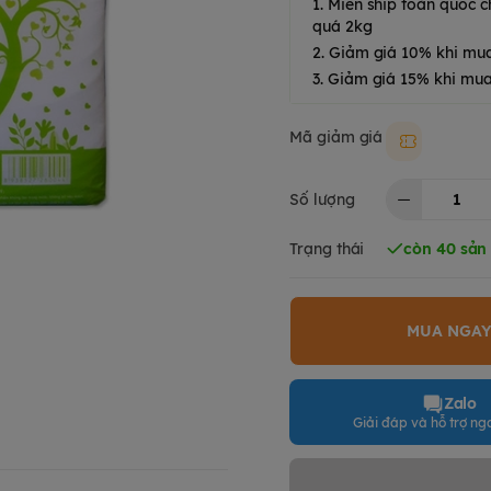
1. Miễn ship toàn quốc
quá 2kg
2. Giảm giá 10% khi mu
3. Giảm giá 15% khi mua
Mã giảm giá
Moki50k
Số lượng
Trạng thái
còn 40 sả
MUA NGA
Zalo
Giải đáp và hỗ trợ nga