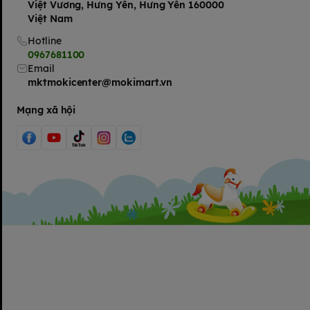
Việt Vương, Hưng Yên, Hưng Yên 160000
Việt Nam
Hotline
0967681100
Email
mktmokicenter@mokimart.vn
Mạng xã hội
Bảo quản sản phẩm:
- Sản phẩm đã được tiệt trùng trong quá trình sản xuất; nên h
tuyệt đối cho sức khỏe của bé. Sau mỗi lần lấy khăn sử dụng, b