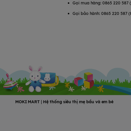
Gọi mua hàng: 0865 220 587 
Gọi bảo hành: 0865 220 587 (
MOKI MART
|
Hệ thống siêu thị mẹ bầu và em bé
oàn toàn vô trùng và an toàn
a mẹ nên kéo khóa díp lại cho