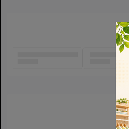
Khăn vải khô đa năng
Babilove cao cấp là sản phẩm được sử d
lau vệ sinh cho trẻ sơ sinh; khăn ăn, khăn vệ sinh cho cả gia đìn
cotton 100%, hoàn toàn không chứa tạp chất, đặc biệt an toàn
manh nhạy cảm của trẻ từ sơ sinh. Quy trình sản xuất hoàn toà
chất, cấu tạo bề mặt khăn 3D vô cùng mềm mại. Khăn khô đa n
khóa díp kéo vô cùng tiện lợi khi sử dụng.
Hướng dẫn sử dụng và bảo