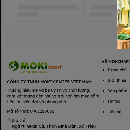
Cách sử dụng:
- Dùng ướt:
Lấy khăn vải khô đa năng nhúng vào nước ấm để v
khô đa năng nhúng vào nước ép rau củ dùng để đắp mặt; hoặc 
thảo dược để vệ sinh cho con; sau khi dùng bỏ luôn để tránh 
màu không mong muốn. Với đặc tính dễ dùng, mềm mại, thấm hú
năng luôn là lựa chọn hàng đầu.
- Dùng khô:
Lấy từng miếng khăn rời dùng để lau miệng cho bé
ăn cho cả gia đình; dùng để lau các vết bẩn trên bàn, trên ghế,
dùng đa năng ở rất nhiều công dụng.
VỀ MOKIMAR
Trang chủ
Giới thiệu
CÔNG TY TNHH MOKI CENTER VIỆT NAM
Thương hiệu mẹ và bé uy tín và chất lượng,
Sản phẩm
cam kết mang đến những trải nghiệm mua sắm
Tin tức
tiện lợi, hiện đại và phong phú
Mã số thuế: 0901220032
Liên hệ
Địa chỉ
Ngã tư Quán Cà, Thôn Bình Dân, Xã Triệu