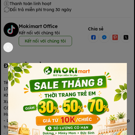
Thanh toán linh hoạt
Đổi trả miễn phí trong 30 ngày
Mokimart Office
Chia sẻ
Kết nối với chúng tôi
Kết nối với chúng tôi
Đặc điểm nổi bật
Tên sản phẩm: Lốc 4 Sữa Trái Cây Kun Hương Dâu Có Thạch
170Ml
Khối lượng tịnh / Thể tích thực / Kích thước: 170Ml*4
Xuất xứ: Việt Nam
Công dụng: Bổ sung vitamin A, B1, B3, B6 và vitamin D3
Hướng dẫn sử dụng:
- Lắc đều trước khi uống để thạch phân bố đều trong sữa, giúp
trải nghiệm uống thú vị hơn.
- Phù hợp với bé trên 3 tuổi