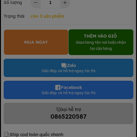
Số lượng
Trạng thái
còn 3 sản phẩm
THÊM VÀO GIỎ
MUA NGAY
Giao hàng tận nơi hoặc nhận
tại cửa hàng
Zalo
Giải đáp và hỗ trợ ngay tức thì
Facebook
Giải đáp và hỗ trợ ngay tức thì
Gọi hỗ trợ
0865220587
Ship cod toàn quốc nhanh