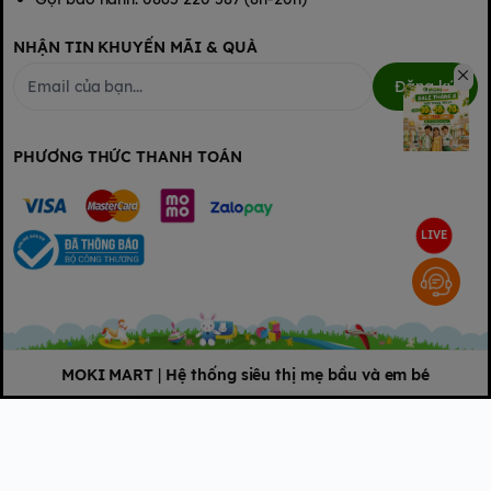
NHẬN TIN KHUYẾN MÃI & QUÀ
Đăng ký
PHƯƠNG THỨC THANH TOÁN
LIVE
MOKI MART
|
Hệ thống siêu thị mẹ bầu và em bé