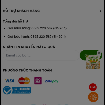
Chức năng khử Clo tự động đun sôi trong 5 phút để loại bỏ hợp
chất clo.
HỖ TRỢ KHÁCH HÀNG
Phạm vi điều khiển nhiệt độ rộng từ 35ºC đến 95ºC, có thể điều
chỉnh chính xác từng độ.
Tổng đài hỗ trợ
Gọi mua hàng: 0865 220 587 (8h-20h)
Gọi bảo hành: 0865 220 587 (8h-20h)
NHẬN TIN KHUYẾN MÃI & QUÀ
Đăng ký
PHƯƠNG THỨC THANH TOÁN
LIVE