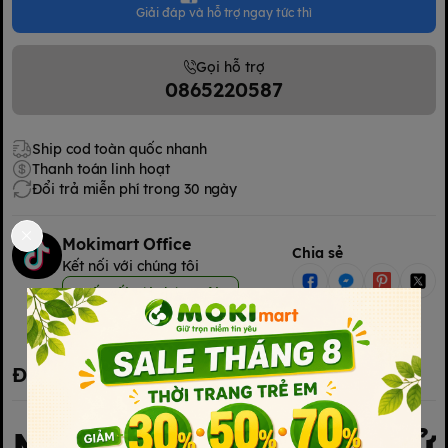
Giải đáp và hỗ trợ ngay tức thì
Gọi hỗ trợ
0865220587
Ship cod toàn quốc nhanh
Thanh toán linh hoạt
Đổi trả miễn phí trong 30 ngày
Mokimart Office
Chia sẻ
Kết nối với chúng tôi
Kết nối với chúng tôi
Đặc điểm nổi bật
Máy đa năng điện tử