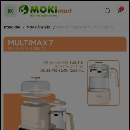
0
Trang chủ
/
Máy Hâm Sữa
/
Máy đa năng điện tử( Multimax 7)