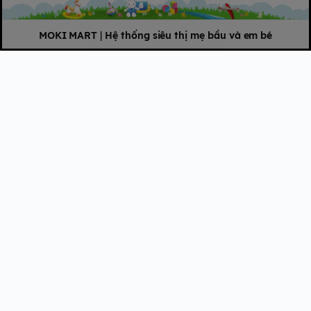
MOKI MART
|
Hệ thống siêu thị mẹ bầu và em bé
Thời gian làm ấm lên đến 24 giờ liên tục, không cần ngừng.
Điều khiển chương trình thông minh với màn hình LED và nút
cảm ứng.
Sử dụng vật liệu chất lượng cao, an toàn bằng loại
thép không
gỉ
giúp truyền nhiệt hiệu quả và ổn định.
Hướng dẫn sử dụng
máy đồ dùng điện tử
5in1 Multimax 7
FB9302TN