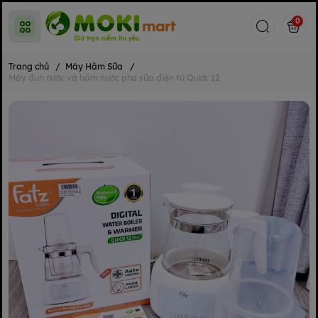
0
Trang chủ
/
Máy Hâm Sữa
/
Máy đun nước và hâm nước pha sữa điện tử Quick 12