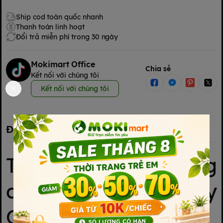
Ship cod toàn quốc nhanh
Thanh toán linh hoạt
Đổi trả miễn phí trong 30 ngày
Mokimart Office
Chia sẻ
Kết nối với chúng tôi
Kết nối với chúng tôi
Đặc điểm nổi bật
Thiết kế và công
dụng của Fatzbaby
Quick 12