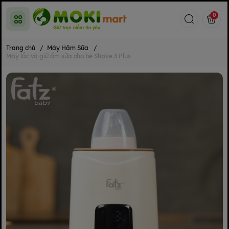
0
Trang chủ
/
Máy Hâm Sữa
/
Máy lắc và giữ ấm sữa cho bé Shake 3 Plus