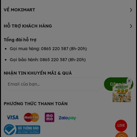
Dung lượng pin: 2000mAh.
VỀ MOKIMART
Điện áp sạc: DC 5V-2A (Không bao gồm Adapter trong sản
phẩm)
Công suất khi giữ ấm: 10W.
HỖ TRỢ KHÁCH HÀNG
Công suất khi lắc sữa: 3W
Tổng đài hỗ trợ
Gọi mua hàng: 0865 220 587 (8h-20h)
Gọi bảo hành: 0865 220 587 (8h-20h)
NHẬN TIN KHUYẾN MÃI & QUÀ
Đăng ký
PHƯƠNG THỨC THANH TOÁN
LIVE