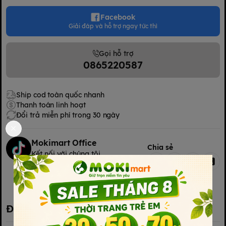
Facebook
Giải đáp và hỗ trợ ngay tức thì
Gọi hỗ trợ
0865220587
Ship cod toàn quốc nhanh
Thanh toán linh hoạt
Đổi trả miễn phí trong 30 ngày
Mokimart Office
Chia sẻ
Kết nối với chúng tôi
Kết nối với chúng tôi
Đặc điểm nổi bật