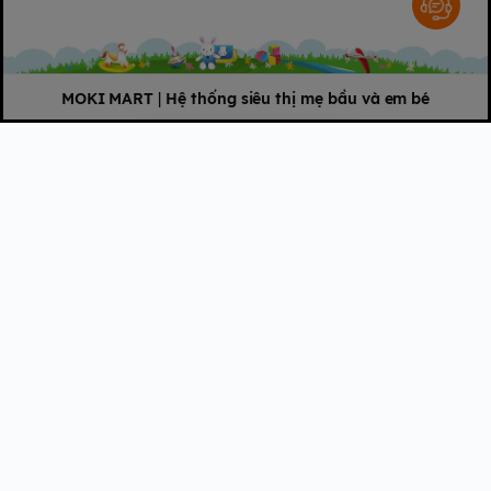
MOKI MART
|
Hệ thống siêu thị mẹ bầu và em bé