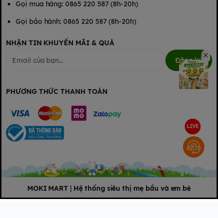
Gọi mua hàng: 0865 220 587 (8h-20h)
Gọi bảo hành: 0865 220 587 (8h-20h)
NHẬN TIN KHUYẾN MÃI & QUÀ
Đăng ký
PHƯƠNG THỨC THANH TOÁN
LIVE
MOKI MART
|
Hệ thống siêu thị mẹ bầu và em bé