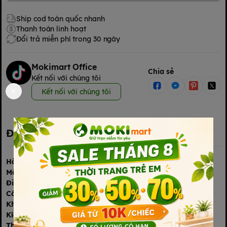
Ship cod toàn quốc nhanh
Thanh toán linh hoạt
Đổi trả miễn phí trong 30 ngày
Mokimart Office
Chia sẻ
Kết nối với chúng tôi
Kết nối với chúng tôi
Đặc điểm nổi bật
Hãng sản xuất
:
Baby Brezza
Enterprises LLC, Mỹ.
Mã sản phẩm:
BRZ10002
Điện áp sử dụng:
220-240V, 50/60Hz.
Công suất nung:
500W;
Công suất motor:
20W.
Khối lượng máy:
3.8kg.
Kích thước:
24cm (dài), 18cm (rộng), 38cm (cao)
Thể tích hộp chứa sữa:
700gram;
Thể tích bình chứa nước
: