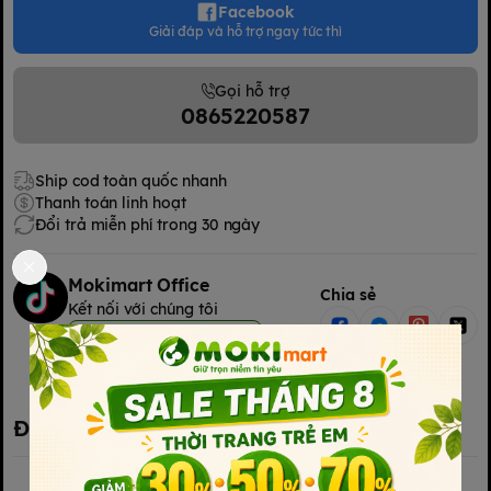
Facebook
Giải đáp và hỗ trợ ngay tức thì
Gọi hỗ trợ
0865220587
Ship cod toàn quốc nhanh
Thanh toán linh hoạt
Đổi trả miễn phí trong 30 ngày
Mokimart Office
Chia sẻ
Kết nối với chúng tôi
Kết nối với chúng tôi
Đặc điểm nổi bật