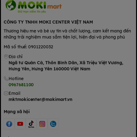
- Tiện lợi và dễ chế biến: Với mì somen cho bé hữu cơ từ
Anpaso, mẹ có thể nhanh chóng chế biến nhiều món ăn phong
phú chỉ trong ít phút, vừa đảm bảo dinh dưỡng vừa tiết kiệm
thời gian.
CÔNG TY TNHH MOKI CENTER VIỆT NAM
- Giúp bé làm quen với rau củ: Mì somen là giải pháp hoàn hảo
Thương hiệu mẹ và bé uy tín và chất lượng, cam kết mang đến
cho các bé lười ăn rau, giúp bé dễ dàng làm quen với hương vị
những trải nghiệm mua sắm tiện lợi, hiện đại và phong phú
của các loại rau củ từ sớm.
Mã số thuế: 0901220032
- Mì somen cho bé của Anpaso được làm từ rau củ hữu cơ tươi,
giữ nguyên vitamin và khoáng chất, cung cấp thêm chất xơ tự
Địa chỉ
nhiên, hỗ trợ hệ tiêu hóa khỏe mạnh cho bé.
Ngã tư Quán Cà, Thôn Bình Dân, Xã Triệu Việt Vương,
Mì somen ăn dặm Anpaso có đến 4 hương vị cho các mẹ lựa
Hưng Yên, Hưng Yên 160000 Việt Nam
chọn:
Hotline
0967681100
Email
mktmokicenter@mokimart.vn
Mạng xã hội