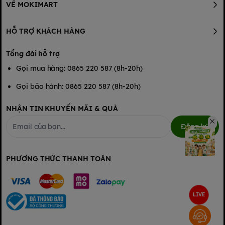
VỀ MOKIMART
HỖ TRỢ KHÁCH HÀNG
Tổng đài hỗ trợ
Gọi mua hàng: 0865 220 587 (8h-20h)
Gọi bảo hành: 0865 220 587 (8h-20h)
NHẬN TIN KHUYẾN MÃI & QUÀ
Đăng ký
PHƯƠNG THỨC THANH TOÁN
- Mì somen vị rau củ
LIVE
- Mì somen vị củ cải đỏ củ dền
- Mì somen vị cải bó xôi
- Mì somen vị bí đỏ