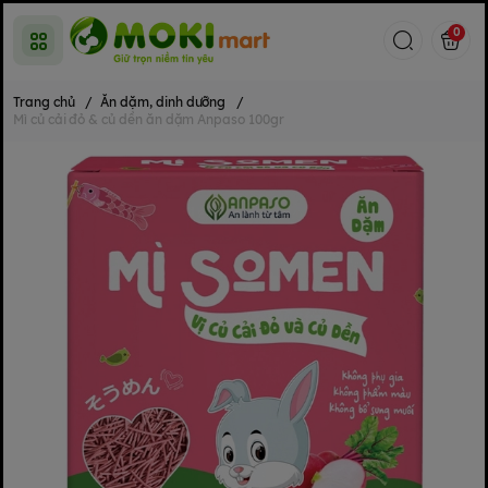
0
Trang chủ
/
Ăn dặm, dinh dưỡng
/
Mì củ cải đỏ & củ dền ăn dặm Anpaso 100gr