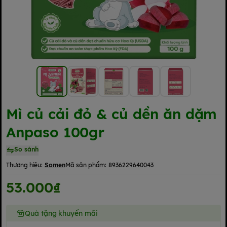
Mì củ cải đỏ & củ dền ăn dặm
Anpaso 100gr
So sánh
Thương hiệu:
Somen
Mã sản phẩm:
8936229640043
53.000₫
Quà tặng khuyến mãi