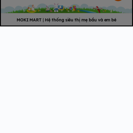
Khối lượng: 100gram
MOKI MART
|
Hệ thống siêu thị mẹ bầu và em bé