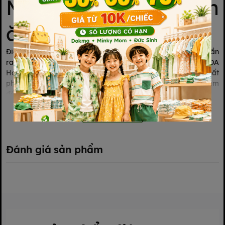
Mì củ cải đỏ & củ dền
ăn dặm Anpaso
Điểm khác biệt của mì somen ăn dặm Anpaso là có thành phần
rau củ tươi Organic được trồng tại nông trại đạt chuẩn USDA
Hoa Kỳ, không chứa muối, không chất bảo quản, không chất
phụ gia, không chiên qua dầu mang đến cho bé bữa ăn dặm
đầu đời xanh, sạch, chất lượng, an toàn.
Xem thêm
Đánh giá sản phẩm