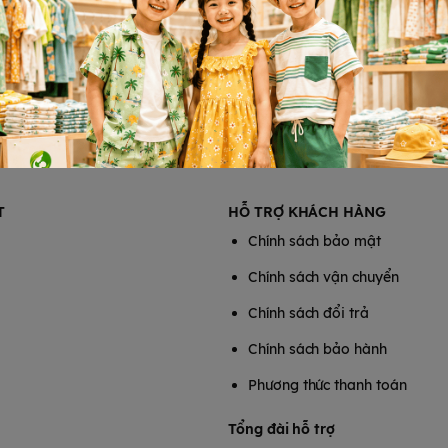
ngay cả phân lỏng, giữ mông bé
ong ra ngoài giúp nâng niu làn
 chất lỏng sâu bên trong giúp
T
HỖ TRỢ KHÁCH HÀNG
, dịu êm với làn da nhạy cảm
Chính sách bảo mật
 thoát khỏi màng đáy dễ dàng,
Chính sách vận chuyển
Chính sách đổi trả
Chính sách bảo hành
Phương thức thanh toán
Tổng đài hỗ trợ