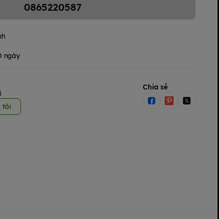
0865220587
nh
30 ngày
Chia sẻ
i
 tôi