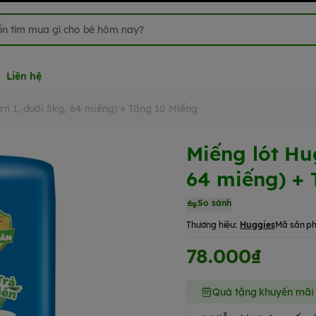
Liên hệ
n 1, dưới 5kg, 64 miếng) + Tặng 10 Miếng
Miếng lót Hu
64 miếng) + 
So sánh
Thương hiệu:
Huggies
Mã sản p
78.000₫
Quà tặng khuyến mãi