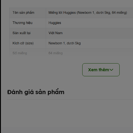
Xem thêm
Đánh giá sản phẩm
Miếng lót Huggies (Newborn 1, dưới 5kg, 64 miếng) là một 
bé sơ sinh.