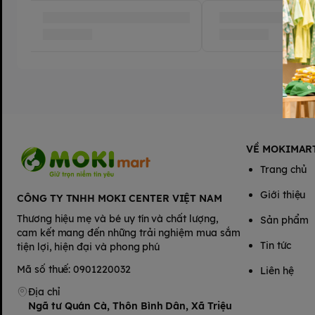
Ưu điểm nổi bật
Bề mặt 1000 phễu siêu thấm:
Giúp thấm hút nhanh thần tốc, 
luôn khô thoáng;
Bề mặt tã Soft Touch êm mềm:
Chất liệu siêu mềm mại từ tr
da non nớt của bé;
Hàng ngàn hạt Smart Lock:
Chủ động thấm hút và khóa chặt
chống tràn và thấm ngược trở lại;
VỀ MOKIMAR
Chiết xuất lô hội và Vitamin E:
Cho bề mặt tã luôn mềm mại
Trang chủ
của bé;
Hàng ngàn hạt Smart Lock:
Cho phép không khí lưu thông và
Giới thiệu
CÔNG TY TNHH MOKI CENTER VIỆT NAM
giúp da bé luôn khô thoáng và ngăn ngừa hăm tã hiệu quả.
Thương hiệu mẹ và bé uy tín và chất lượng,
Sản phẩm
cam kết mang đến những trải nghiệm mua sắm
Tin tức
tiện lợi, hiện đại và phong phú
Mã số thuế: 0901220032
Liên hệ
Địa chỉ
Ngã tư Quán Cà, Thôn Bình Dân, Xã Triệu