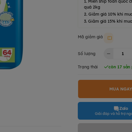
1. Miễn ship toàn quốc
quá 2kg
2. Giảm giá 10% khi mu
3. Giảm giá 15% khi mua
Mã giảm giá
Moki50k
Số lượng
Trạng thái
còn 17 sản
MUA NGA
Zalo
Giải đáp và hỗ trợ nga