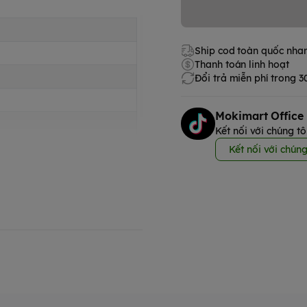
Ship cod toàn quốc nha
Thanh toán linh hoạt
Đổi trả miễn phí trong 
Mokimart Office
Kết nối với chúng tô
Kết nối với chúng
sản phẩm rất hữu ích cho các