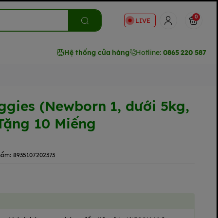
0
LIVE
Hệ thống cửa hàng
Hotline:
0865 220 587
ggies (Newborn 1, dưới 5kg,
Tặng 10 Miếng
hẩm:
8935107202373