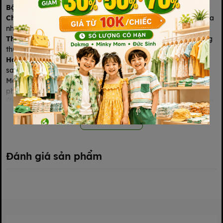
Bộ Cộc Cài Vai Moon
Chất liệu
: Vải cotton mềm mại, thoáng khí, an toàn cho làn da
nhạy cảm của bé.
Thiết kế
: Áo cộc tay, cài vai tiện lợi, kết hợp với quần đùi lưng
thun co giãn, dễ dàng thay đồ cho bé.
Họa tiết
: In hình ngộ nghĩnh, đáng yêu như mặt trăng, ngôi
sao, giúp bé thêm phần dễ thương.
Màu sắc
: Đa dạng màu sắc như hồng, xanh, vàng, dễ dàng
phối hợp với các phụ kiện khác.
Ứng dụng
: Lý tưởng cho mùa hè, giữ bé luôn thoải mái và mát
mẻ.
Xem thêm
Đánh giá sản phẩm