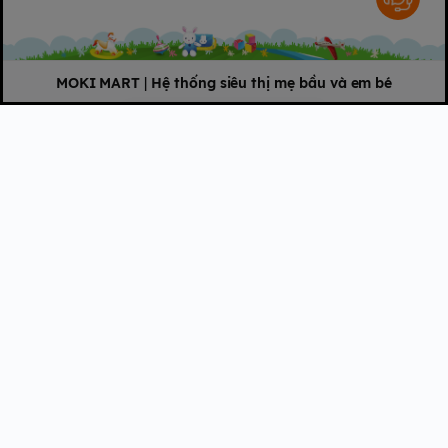
MOKI MART
|
Hệ thống siêu thị mẹ bầu và em bé