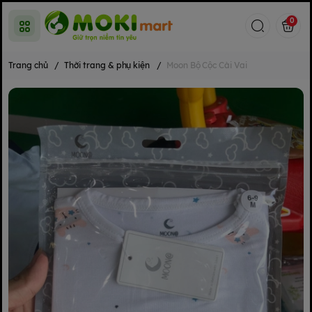
0
Trang chủ
/
Thời trang & phụ kiện
/
Moon Bộ Cộc Cài Vai