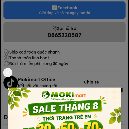
Facebook
Giải đáp và hỗ trợ ngay tức thì
Gọi hỗ trợ
0865220587
Ship cod toàn quốc nhanh
Thanh toán linh hoạt
Đổi trả miễn phí trong 30 ngày
Mokimart Office
Chia sẻ
Kết nối với chúng tôi
Kết nối với chúng tôi
Đặc điểm nổi bật