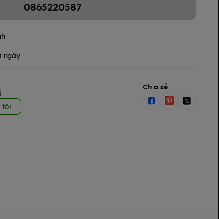
0865220587
nh
30 ngày
Chia sẻ
i
 tôi