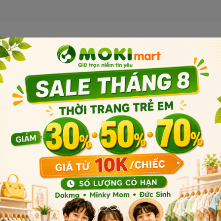
Sản phẩm liên quan
 lên)
size chuẩn như Pigeon, Wesser,
 và co giãn tốt, không màu và
ị sữa.
Sản phẩm cùng phân khúc
chỉnh dòng chảy, làm giảm nguy