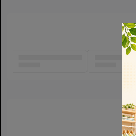
- Màu Sắc: Trắng trong - Silicone mềm
- 3 size để chọn: M (3-5tháng), L (6 tháng trở lên), Y (9 tháng trở
- Đóng gói: 01 vỉ bao gồm 02 cái núm ti
-Núm ti cổ rộng Sử dụng chung gắn vừa được cho bình cổ hẹp 
Dr Brown,Avent...
(160ml, 260ml...)
-Núm ti được làm bằng chất liệu silicone mềm, có độ đàn hồi
không mùi, không làm ảnh hưởng tới chất lượng cũng như mùi v
-Núm ti có vân vòng tròn thông khí giúp lưu thông khí, điều 
cơ đau bụng, đầy hơi, nôn và nấc ở trẻ.