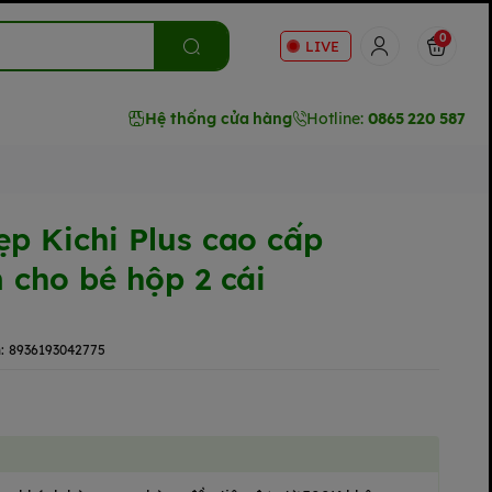
0
LIVE
Hệ thống cửa hàng
Hotline:
0865 220 587
p Kichi Plus cao cấp
 cho bé hộp 2 cái
:
8936193042775