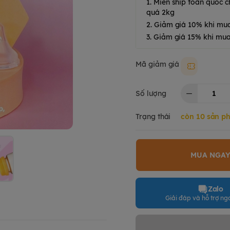
1. Miễn ship toàn quốc
quá 2kg
2. Giảm giá 10% khi mu
3. Giảm giá 15% khi mua
Mã giảm giá
Moki50k
Số lượng
Trạng thái
còn 10 sản p
MUA NGA
Zalo
Giải đáp và hỗ trợ nga