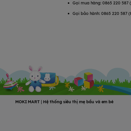
Gọi mua hàng: 0865 220 587 
Gọi bảo hành: 0865 220 587 (
ilicone giúp giữ cho hình dạng
giúp cho đầu núm ti được căng
một cách tự nhiên bầu ngực của
ới hệ thống kiểm soát lượng sữa
ng đầy hơi.
 chảy tạo cảm giác như đang bú
MOKI MART
|
Hệ thống siêu thị mẹ bầu và em bé