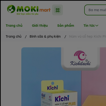
Trang chủ
Giới thiệu
Sản phẩm
Tin tức
Trang chủ
/
Bình sữa & phụ kiện
/
Núm vú cổ hẹp Kichi Pl