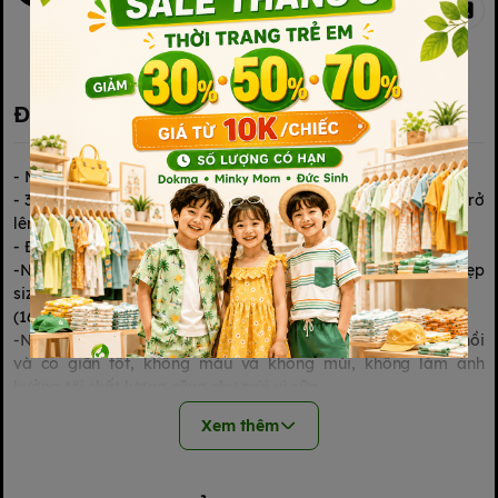
Kết nối với chúng tôi
Đặc điểm nổi bật
- Màu Sắc: Trắng trong - Silicone mềm
- 3 size để chọn: M (3-5tháng), L (6 tháng trở lên), Y (9 tháng trở
lên)
- Đóng gói: 01
-Núm ti cổ rộng Sử dụng chung gắn vừa được cho bình cổ hẹp
size chuẩn như Pigeon, Wesser, Dr Brown,Avent...
(160ml, 260ml...)
-Núm ti được làm bằng chất liệu silicone mềm, có độ đàn hồi
và co giãn tốt, không màu và không mùi, không làm ảnh
hưởng tới chất lượng cũng như mùi vị sữa.
-Núm ti có vân vòng tròn thông khí giúp lưu thông khí, điều
Xem thêm
chỉnh dòng chảy, làm giảm nguy cơ đau bụng, đầy hơi, nôn và
nấc ở trẻ.
- Các vòng gân được sắp xếp đan xen nhau bên trong núm ti